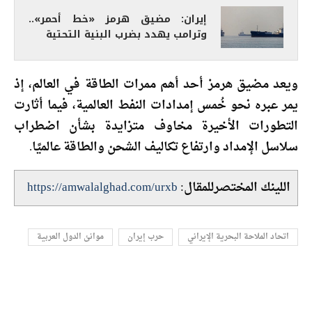
إيران: مضيق هرمز «خط أحمر»..
وترامب يهدد بضرب البنية التحتية
ويعد مضيق هرمز أحد أهم ممرات الطاقة في العالم، إذ
يمر عبره نحو خُمس إمدادات النفط العالمية، فيما أثارت
التطورات الأخيرة مخاوف متزايدة بشأن اضطراب
سلاسل الإمداد وارتفاع تكاليف الشحن والطاقة عالميًا.
اللينك المختصرللمقال:
https://amwalalghad.com/urxb
اتحاد الملاحة البحرية الإيراني
حرب إيران
موانئ الدول العربية