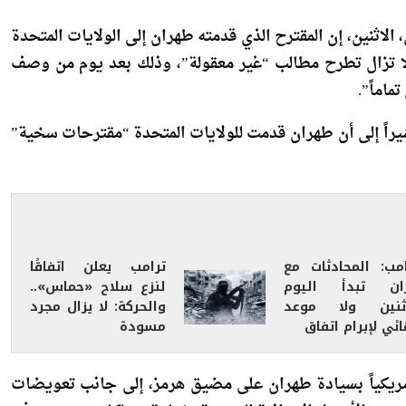
الاثنين، إن المقترح الذي قدمته طهران إلى الولايات المتحدة
 لا تزال تطرح مطالب “غير معقولة”، وذلك بعد يوم من وصف
ماماً”.
راً إلى أن طهران قدمت للولايات المتحدة “مقترحات سخية”
امب: المحادثات مع
ترامب يعلن اتفاقًا
ران تبدأ اليوم
لنزع سلاح «حماس»..
اثنين ولا موعد
والحركة: لا يزال مجرد
ئي لإبرام اتفاق
مسودة
 أمريكياً بسيادة طهران على مضيق هرمز، إلى جانب تعويضات
راج عن الأصول الإيرانية المجمدة وإعادة ممتلكات صودرت في