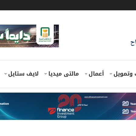
اح
 وتمويل
أعمال
مالتى ميديا
لايف ستايل
قترح الأمريكي وتصف مطالب