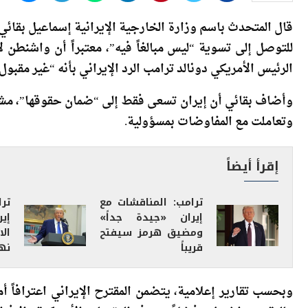
قال المتحدث باسم وزارة الخارجية الإيرانية إسماعيل بقائي، 
للتوصل إلى تسوية “ليس مبالغاً فيه”، معتبراً أن واشنطن
الرئيس الأمريكي دونالد ترامب الرد الإيراني بأنه “غير مقبول ت
وأضاف بقائي أن إيران تسعى فقط إلى “ضمان حقوقها”، مشي
وتعاملت مع المفاوضات بمسؤولية.
إقرأ أيضاً
ترامب: المناقشات مع
تر
إيران «جيدة جداً»
إي
ومضيق هرمز سيفتح
ال
قريباً
نها
وبحسب تقارير إعلامية، يتضمن المقترح الإيراني اعترافاً
مالية من واشنطن، فضلاً عن رفع العقوبات الأمريكية والإف