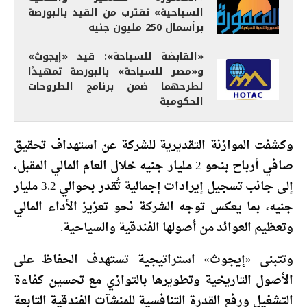
السياحية» تقترب من القيد بالبورصة
برأسمال 250 مليون جنيه
«القابضة للسياحة»: قيد «إيجوث»
و«مصر للسياحة» بالبورصة تمهيدًا
لطرحهما ضمن برنامج الطروحات
الحكومية
وكشفت الموازنة التقديرية للشركة عن استهداف تحقيق
صافي أرباح بنحو 2 مليار جنيه خلال العام المالي المقبل،
إلى جانب تسجيل إيرادات إجمالية تُقدر بحوالي 3.2 مليار
جنيه، بما يعكس توجه الشركة نحو تعزيز الأداء المالي
وتعظيم العوائد من أصولها الفندقية والسياحية.
وتتبنى «إيجوث» استراتيجية تستهدف الحفاظ على
الأصول التاريخية وتطويرها بالتوازي مع تحسين كفاءة
التشغيل ورفع القدرة التنافسية للمنشآت الفندقية التابعة