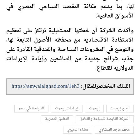
لها، بما يدعم مكانة المقصد السياحي المصري في
الأسواق العالمية.
وأكدت الشركة أن خطتها المستقبلية ترتكز على تعظيم
الاستفادة الاقتصادية من محفظة الأصول التابعة لها،
والتوسع في المشروعات السياحية والفندقية القادرة على
جذب شرائح جديدة من السائحين وزيادة الإيرادات
الدولارية للقطاع.
اللينك المختصرللمقال:
https://amwalalghad.com/1eh3
أرباح إيجوث
إيجوث
إيرادات إيجوث
السياحة في مصر
الشركة القابضة للسياحة والفنادق
الفنادق المصرية
محمد ماجد المنشاوي
هشام الدميري