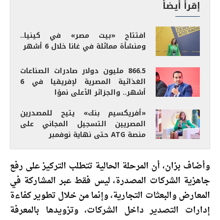
إقرأ أيضاً
افتتاح «بيت مصر» في كينيا..
ومنشأة مماثلة في غانا خلال 6 أشهر
866.5 مليون دولار صادرات الصناعات
الغذائية المصرية لإفريقيا في 6
أشهر.. والجزائر الأعلى نموًا
«أفريكسيم بنك» يتيح للمصدرين
المصريين التسجيل المجاني على
منصة ATG حتى نهاية نوفمبر
وأضاف بزان، أن المرحلة الحالية تتطلب التركيز على رفع
جاهزية الشركات المصدرة، ليس فقط عبر المشاركة في
المعارض والبعثات التجارية، وإنما من خلال تطوير كفاءة
إدارات التصدير داخل الشركات، وتزويدها بالمعرفة