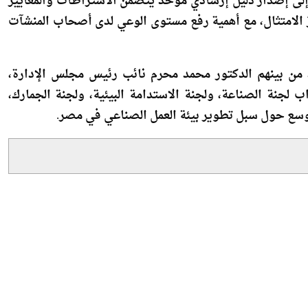
 إلى إصدار دليل إرشادي موحد يتضمن الاشتراطات والمعايير
يز الامتثال، مع أهمية رفع مستوى الوعي لدى أصحاب المنشآت
من بينهم الدكتور محمد محرم نائب رئيس مجلس الإدارة،
جنة الصناعة، ولجنة الاستدامة البيئية، ولجنة الجمارك،
وسع حول سبل تطوير بيئة العمل الصناعي في مصر.