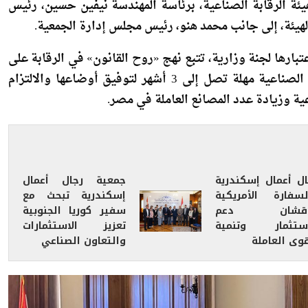
ل إسكندرية، برئاسة المهندس مجدي الصيصا، التحديات التي
ة الرقابة الصناعية، برئاسة المهندسة نيفين حسين، رئيس
لهيئة، إلى جانب محمد هنو، رئيس مجلس إدارة الجمعية.
بارها لجنة وزارية، تتبع نهج «روح القانون» في الرقابة على
المصانع من خلال مهندسين متخصصين، مع منح المنشآت الصناعية مهلة تصل إلى 3 أشهر لتوفيق أوضاعها والالتزام
عية وزيادة عدد المصانع العاملة في مصر.
ال أعمال إسكندرية
جمعية رجال أعمال
لسفارة الأمريكية
إسكندرية تبحث مع
اقشان دعم
سفير كوريا الجنوبية
استثمار وتنمية
تعزيز الاستثمارات
وى العاملة
والتعاون الصناعي