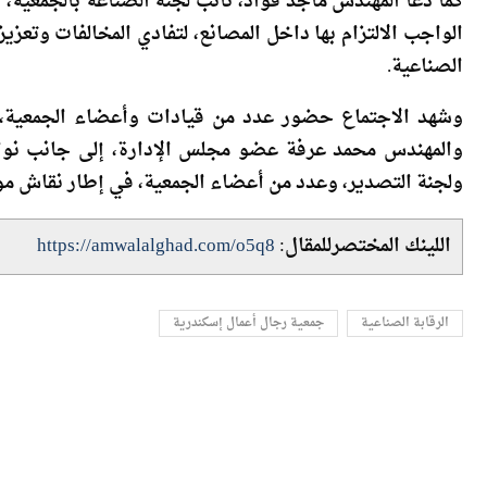
كما دعا المهندس ماجد فؤاد، نائب لجنة الصناعة بالجمعية،
الواجب الالتزام بها داخل المصانع، لتفادي المخالفات وتعز
الصناعية.
وشهد الاجتماع حضور عدد من قيادات وأعضاء الجمعية، 
والمهندس محمد عرفة عضو مجلس الإدارة، إلى جانب نواب ل
ولجنة التصدير، وعدد من أعضاء الجمعية، في إطار نقاش م
اللينك المختصرللمقال:
https://amwalalghad.com/o5q8
الرقابة الصناعية
جمعية رجال أعمال إسكندرية