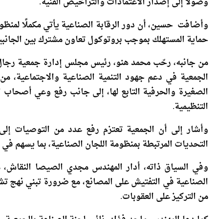
المنتج النهائي والفواتير الخاصة بمستلزمات الإنتاج، مشي
وصولًا إلى إصدار الاعتمادات والتراخيص الفنية.
وأضافت حسين، أن دور الرقابة الصناعية يأتي مكملًا لمنظ
حماية المستهلك بموجب بروتوكول تعاون مشترك بين الجانبي
من جانبه، رحّب محمد هنو، رئيس مجلس إدارة جمعية رجال أع
الجمعية في دعم جهود التنمية الصناعية والاجتماعية، من
الصغيرة والحرفية التابع لها، إلى جانب رفع وعي أصحاب 
التنظيمية.
وأشار إلى أن الجمعية تعتزم رفع عدد من التوصيات إل
التحديات المرتبطة بمنظومة اللجان الصناعية، بما يسهم في 
وفي السياق ذاته، أدار المهندس مجدي الصيصا النقاش، 
الصناعية في التفتيش على المصانع، مع ضرورة تبني نهج ت
من التركيز على العقوبات.