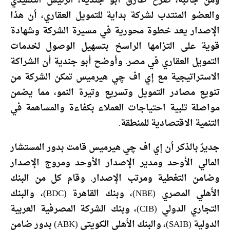
ومن جانبه، صرح طارق أبو جندية، الرئيس التنفيذي
والعضو المنتدب لشركة بداية للتمويل العقاري، أن هذا
الإصدار يعد خطوة محورية في مسيرة الشركة وشهادة
قوية على التزامها الراسخ بتسهيل الوصول لخدمات
التمويل العقاري في مصر. وأوضح أبو جندية أن الشراكة
الاستراتيجية مع إي اف چي هيرميس تمكن الشركة من
تنويع مصادر التمويل وتسريع وتيرة النمو، مما يضمن
مواصلة تلبية احتياجات العملاء بكفاءة والمساهمة في
التنمية الاقتصادية للمنطقة.
جديرٌ بالذكر أن إي اف چي هيرميس قامت بدور المستشار
المالي الأوحد ومدير الإصدار الأوحد ومروج الإصدار
وضامن التغطية ومرتب الإصدار. وقام كل من البنك
الأهلي المصري (NBE)، وبنك القاهرة (BDC)، والبنك
التجاري الدولي (CIB)، وبنك الشركة المصرفية العربية
الدولية (SAIB)، والبنك الأهلي الكويتي (ABK) بدور ضامن