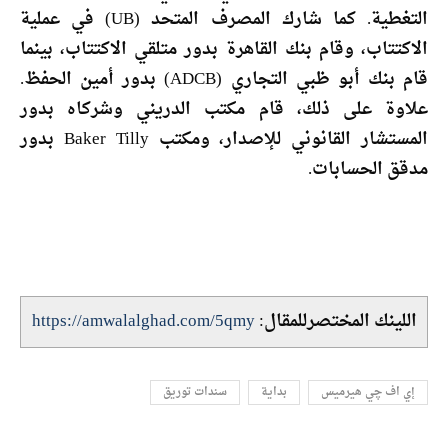
التغطية. كما شارك المصرف المتحد (UB) في عملية
الاكتتاب، وقام بنك القاهرة بدور متلقي الاكتتاب، بينما
قام بنك أبو ظبي التجاري (ADCB) بدور أمين الحفظ.
علاوة على ذلك، قام مكتب الدريني وشركاه بدور
المستشار القانوني للإصدار، ومكتب Baker Tilly بدور
مدقق الحسابات.
اللينك المختصرللمقال:
https://amwalalghad.com/5qmy
إي اف چي هيرميس
بداية
سندات توريق