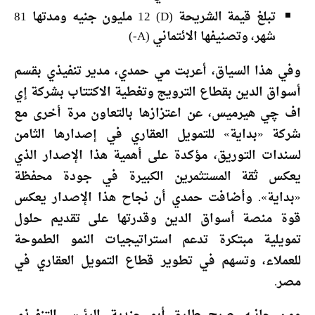
تبلغ قيمة الشريحة (D) 12 مليون جنيه ومدتها 81
شهر، وتصنيفها الائتماني (A-)
وفي هذا السياق، أعربت مي حمدي، مدير تنفيذي بقسم
أسواق الدين بقطاع الترويج وتغطية الاكتتاب بشركة إي
اف چي هيرميس، عن اعتزازها بالتعاون مرة أخرى مع
شركة «بداية» للتمويل العقاري في إصدارها الثامن
لسندات التوريق، مؤكدة على أهمية هذا الإصدار الذي
يعكس ثقة المستثمرين الكبيرة في جودة محفظة
«بداية». وأضافت حمدي أن نجاح هذا الإصدار يعكس
قوة منصة أسواق الدين وقدرتها على تقديم حلول
تمويلية مبتكرة تدعم استراتيجيات النمو الطموحة
للعملاء، وتسهم في تطوير قطاع التمويل العقاري في
مصر.