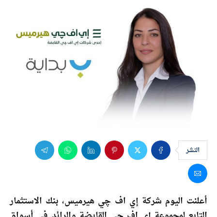
النشر
أعلنت اليوم شركة إي اف چي هيرميس، بنك الاستثمار
التابع لمجموعة إي اف چي القابضة والرائد في أسواق