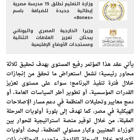
وزارة التعليم تطلق 15 مدرسة مصرية
إيطالية جديدة للضيافة باسم
«8ones»
وزيرا الخارجية المصري واليوناني
يبحثان تعزيز العلاقات الثنائية
ومستجدات الأوضاع الإقليمية
يأتي عقد هذا المؤتمر رفيع المستوى بهدف تحقيق ثلاثة
محاور رئيسية؛ تشمل استعراض ما تحقق من إنجازات
خلال فترة تنفيذ البرنامج؛ سواء على مستوى تعزيز
القدرات المؤسسية، أو تطوير أطر السياسات العامة، أو
دمج معايير وتحليلات المنظمة في دعم مسار الإصلاحات
الهيكلية في مصر، كما تهدف إلى بلورة أولويات المرحلة
المقبلة، من خلال توفير منصة استراتيجية للحوار بين
الوزراء المعنيين وكبار مسئولي المنظمة، لبحث أولويات
الإصلاح خلال المرحلة القادمة، وتحديد المجالات ذات