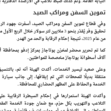
بتحميل كميات إضافية بالمخالفة للفواتير، مع رصد تحويلات
النيابة العامة. وتم كذلك ضبط تلاعب في الأرصدة الدفتري
تموين السفن ومراكب الصيد
وفي قطاع تموين السفن ومراكب الصيد، أسفرت جهود الرق
من عام 2025، نتيجة إحكام الرقابة والحد من الهدر.
آلاف أسطوانة بوتاجاز مخصصة للمواطنين..
وعلى صعيد تيسير الخدمات، أكدت الهيئة أنه تم، بالتنس
متنقلة بديلًا للمحطات التي تم إيقافها، إلى جانب سيارة 
الخدمة والحفاظ على المظهر الحضاري للمحافظة..
وأكدت الهيئة استمرارها في إحكام السيطرة الرقابية عل