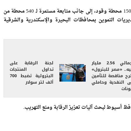
وأوضحت الهيئة أن فرق التفتيش نفذت مرورًا مفاجئًا على 150 محطة وقود، إلى جانب متابعة مستمرة لـ 540 محطة من
يريات التموين بمحافظات البحيرة والإسكندرية والشرقية
بإجمالي 2.56 مليار
لجنة الرقابة على
يه.. «مصر للبترول»
تداول المنتجات
رح مناقصة للتأمين
البترولية تضبط 700
ى النقدية وحاملي
ألف لتر سولار
ونات
 أسيوط لبحث آليات تعزيز الرقابة ومنع التهريب.