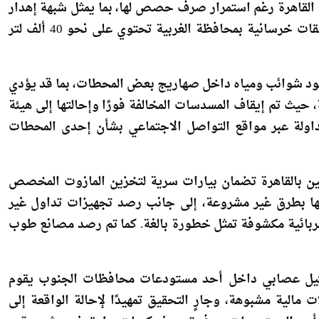
 مغلقة بمحافظة القاهرة رغم استمرار صرف حصص لها، بما يمثل شبهة إهدار
وتسريب، إلى جانب ضبط خزانات أرضية مخفية أسفل طبقات خرسانية بمحافظة الغربية تحتوي على نحو 40 ألف لتر
جود شوائب ومياه داخل صهاريج بعض المحطات، بما قد يؤدي
حيث تم إيقاف المسدسات المخالفة فورًا وإحالتها إلى هيئة
داولة عبر مواقع التواصل الاجتماعي بشأن إحدى المحطات
ين بالقاهرة تضمان بيارات سرية لتخزين المازوت المخصص
لى 45 طنًا تم الحصول عليها بطرق غير مشروعة، إلى جانب رصد تجهيزات تداول غير
بائية مكشوفة تمثل خطورة بالغة. كما تم رصد مصانع طوب
شكيل عصابي داخل أحد مستودعات محافظات الجنوب يقوم