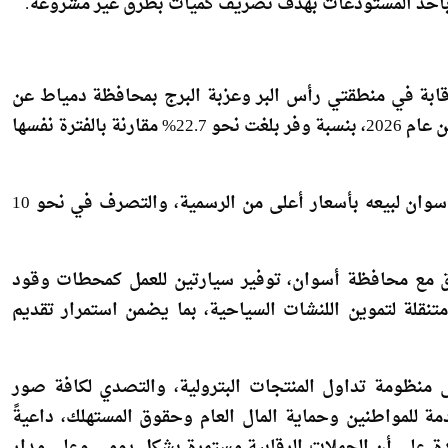
 مالية مشبوهة، وجارٍ التحقيق تمهيدًا لإحالة الواقعة إلى
ة بأحد المستودعات بهدف تصريف كميات بطرق غير مشروعة.
ابة في منطقتي رأس البر وعزبة البرج بمحافظة دمياط عن
تحقيق وفر يُقدّر بنحو 3 ملايين لتر سولار خلال الربع الأول من عام 2026، بنسبة وفر بلغت نحو 22.7% مقارنة بالفترة نفسها
كما تم تحرير محضر لمخزن بوتاجاز بمركز إدفو بمحافظة أسوان لبيعه بأسعار أعلى من الرسمية، والتصرف في نحو 10
يق مع محافظة أسوان، توفير سيارتين للعمل كمحطات وقود
متنقلة لتموين اللنشات السياحية، بما يضمن استمرار تقديم
ى منظومة تداول المنتجات البترولية، والتصدي لكافة صور