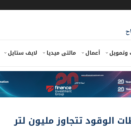
اح
 وتمويل
أعمال
مالتى ميديا
لايف ستايل
ت الوقود تتجاوز مليون لتر