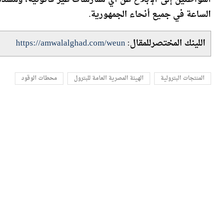
التلاعب والتهريب بكل حزم، مع ضمان جودة الخدمة المقدم
المواطنين إلى الإبلاغ عن أي ممارسات غير قانونية، ومشد
الساعة في جميع أنحاء الجمهورية.
اللينك المختصرللمقال:
https://amwalalghad.com/weun
المنتجات البترولية
الهيئة المصرية العامة للبترول
محطات الوقود