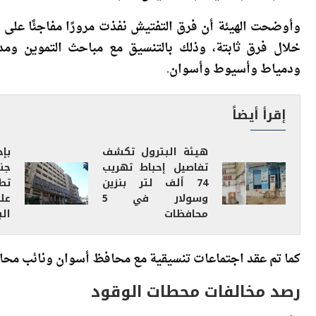
المنتجات البترولية تجاوز مليون لتر بعدة محافظات.
خلال فرق ثابتة، وذلك بالتنسيق مع مباحث التموين ومد
ودمياط وأسيوط وأسوان.
إقرأ أيضاً
هيئة البترول تكشف
تفاصيل إحباط تهريب
جن
74 ألف لتر بنزين
تط
وسولار في 5
عل
محافظات
الب
كما تم عقد اجتماعات تنسيقية مع محافظ أسوان ونائب محافظ
رصد مخالفات محطات الوقود