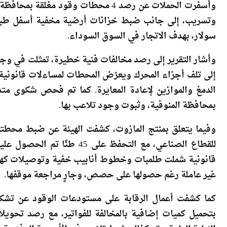
وأسفرت الحملات عن رصد 4 محطات وقود
سولار، بهدف الاتجار في السوق السوداء.
وأشار التقرير إلى رصد مخالفات فنية خطيرة، تمثلت في و
إلى تلف أجزاء المحرك ويعرّض المحطات لمساءلات قانونية، 
الدمغ والموازين لإعادة المعايرة. كما تم فحص شكوى مت
بمحافظة المنوفية، وثبوت وجود تلاعب بها.
وفيما يتعلق بمنتج المازوت، كشفت الهيئة عن ضبط محطت
للقطاع الصناعي، مع التحفظ ع
قانونية شملت طلمبات وخطوط أنابيب خفية وتوصيلات كهر
غير عاملة رغم حصولها على حصص، وجارٍ مراجعة موقفها.
كما كشفت أعمال الرقابة على مستودعات الوقود عن ت