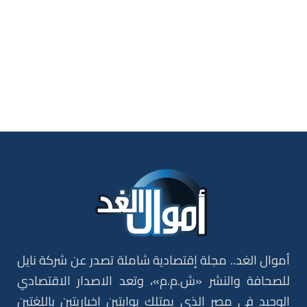
أموال الغد.. مجلة إقتصادية شاملة تصدر عن شركة نايل
للصحافة والنشر «ش.م.م»، وتعد الاصدار الاقتصادي
الوحيد في مصر الذي يمتلك بوابتين إخباريتين باللغتين