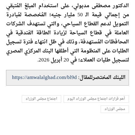
الدكتور مصطفى مدبولي، على استخدام المبلغ المُتبقي
من إجمالي قيمة الـ 50 مليار جنيه؛ المُخصصة لمُبادرة
التمويل لدعم القطاع السياحي، والتي تستهدف الشركات
العاملة في قطاع السياحة لزيادة الطاقة الفندقية في
المحافظات المُستهدفة، وذلك في ظل انتهاء فترة تسجيل
الطلبات على المنظومة التي أطلقها البنك المركزي المصري
لتسجيل طلبات العملاء؛ في 20 أبريل 2026.
اللينك المختصرللمقال:
https://amwalalghad.com/bl9d
أهم قرارات اجتماع مجلس الوزراء اليوم
اجتماع مجلس الوزراء
مجلس الوزراء