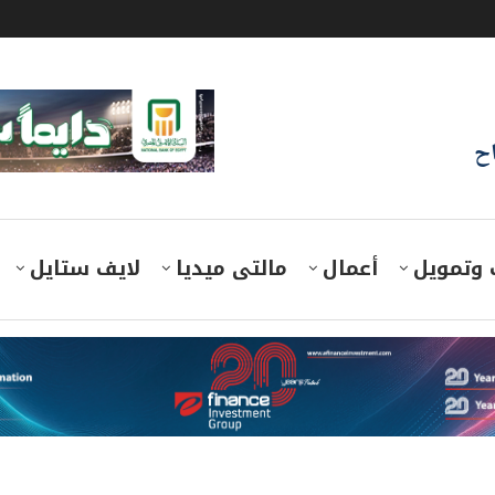
اح
 وتمويل
أعمال
مالتى ميديا
لايف ستايل
اء 16 تجمعًا تنمويًا وسكنيًا لخدمة أهالي