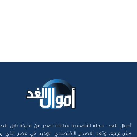
أموال الغد.. مجلة اقتصادية شاملة تصدر عن شركة نايل للص
«ش.م.م»، وتعد الاصدار الاقتصادي الوحيد في مصر الذي يم
إخباريتين باللغتين العربية والإنجليزية على شبكة الإنترنت؛ 