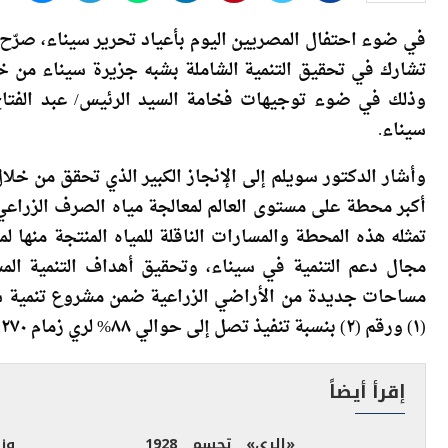
في ضوء احتفال المصريين اليوم بأعياد تحرير سيناء، صرّح ال
تشارك في تحقيق التنمية الشاملة بشبه جزيرة سيناء من خل
وذلك في ضوء توجيهات فخامة السيد الرئيس/ عبد الفتاح
سيناء.
وأشار الدكتور سويلم إلى الإنجاز الكبير الذي تحقق من خلا
تمثله هذه المحطة والمسارات الناقلة للمياه المنتجة من
مجال دعم التنمية في سيناء، وتحقيق أهداف التنمية ال
مساحات جديدة من الأراضي الزراعية ضمن مشروع تنمية شما
(١) ورقم (٢) بنسبة تنفيذ تصل إلى حوالي ٨٨% لري زمام ٢٧٠ ألف فدان.
إقرأ أيضاً
«الري» تحسم 1928
وز
شكوى وطلباً خلال
من