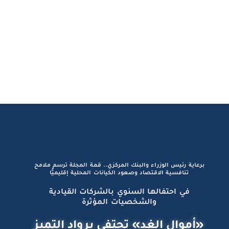
برعاية رئيس الوزراء والبنك المركزي.. قمة المجلة ترسم ملامح
تنافسية الاقتصاد وصعود الكيانات المحلية إقليميًّا
في احتفالها السنوي بالشركات القيادية
والشخصيات المؤثرة
«أموال الغد» تحتفي برواد التميز
وصُنّاع الإنجازات الاستثنائية