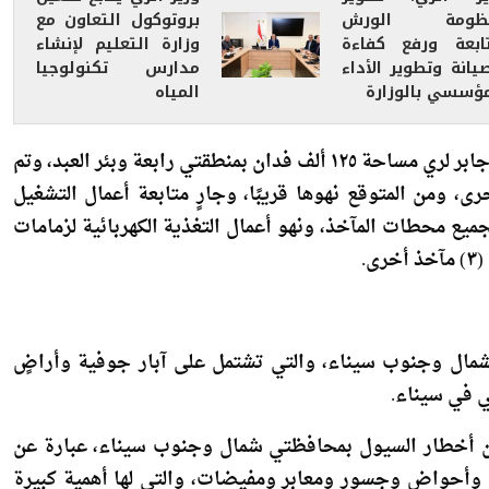
تابعة ورفع كفاءة
وزارة التعليم لإنشاء
يانة وتطوير الأداء
مدارس تكنولوجيا
مؤسسي بالوزارة
المياه
كما يجري العمل على تنفيذ عدد (٢٤) مأخذًا على ترعة الشيخ جابر لري مساحة ١٢٥ ألف فدان بمنطقتي رابعة وبئر العبد، وتم
 (٢١) مأخذًا، وجارٍ العمل في (٣) مآخذ أخرى، ومن المتوقع نهوها قريبًا، وجارٍ متابعة أعمال التشغيل
 لجميع محطات المآخذ، ونهو أعمال التغذية الكهربائية لزمامات
بإنشاء عدد (١٦) تجمعًا تنمويًا بشمال وجنوب سيناء، والتي تشتمل على آبار جوفية وأراضٍ
ي في سيناء.
) منشأً متنوعًا للحماية من أخطار السيول بمحافظتي شمال وجنوب سيناء، عبارة عن
أحواض وجسور ومعابر ومفيضات، والتي لها أهمية كبيرة
ة إلى حصاد مياه الأمطار وتجميعها في البحيرات الصناعية