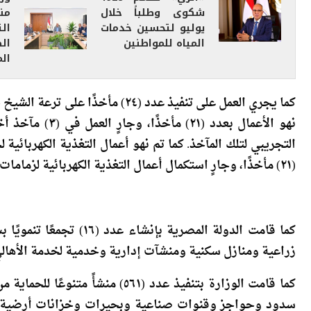
يوليو لتحسين خدمات
ال
المياه للمواطنين
الص
ال
نهو الأعمال بعدد
التجريبي لتلك المآخذ. كما تم نهو أعمال التغذية الكهربائية
(٢١) مأخذًا، وجارٍ استكمال أعمال التغذية الكهربائية لزمامات (٣) مآخذ أخرى.
كما قامت الدولة المصرية 
زراعية ومنازل سكنية ومنشآت إدارية وخدمية لخدمة الأهال
كما قامت الوزارة بتنفيذ عدد (٥٦١
سدود وحواجز وقنوات صناعية وبحيرات وخزانات أرضية و
في حماية المواطنين والمنشآت من أخطار السيول، بالإضاف