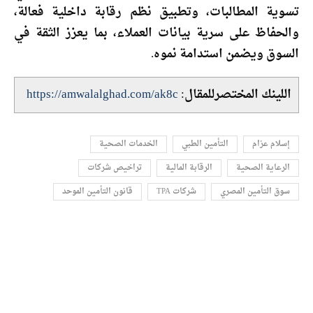
تسوية المطالبات، وتطبيق نظم رقابة داخلية فعالة،
والحفاظ على سرية بيانات العملاء، بما يعزز الثقة في
السوق ويضمن استدامة نموه.
اللينك المختصرللمقال:
https://amwalalghad.com/ak8c
إسلام عزام
التأمين الطبي
الخدمات الصحية
الرعاية الصحية
الرقابة المالية
تراخيص شركات
سوق التأمين المصري
شركات TPA
قانون التأمين الموحد