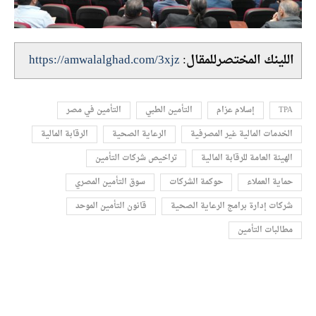
اللينك المختصرللمقال:
https://amwalalghad.com/3xjz
TPA
إسلام عزام
التأمين الطبي
التأمين في مصر
الخدمات المالية غير المصرفية
الرعاية الصحية
الرقابة المالية
الهيئة العامة للرقابة المالية
تراخيص شركات التأمين
حماية العملاء
حوكمة الشركات
سوق التأمين المصري
شركات إدارة برامج الرعاية الصحية
قانون التأمين الموحد
مطالبات التأمين