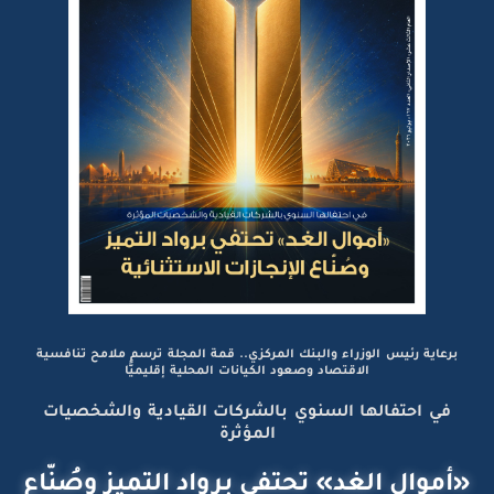
برعاية رئيس الوزراء والبنك المركزي.. قمة المجلة ترسم ملامح تنافسية
الاقتصاد وصعود الكيانات المحلية إقليميًّا
في احتفالها السنوي بالشركات القيادية والشخصيات
المؤثرة
«أموال الغد» تحتفي برواد التميز وصُنّاع