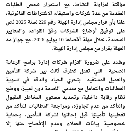
مؤقتة لمزاولة النشاط، مع استمرار فحص الطلبات
المقدمة من عدة شركات واستيفاء الاشتراطات القانونية،
علمًا بأن قرار مجلس إدارة الهيئة رقم 229 لسنة 2025 نص
على توفيق أوضاع الشركات وفق القواعد والمعايير
المحددة، خلال مهلة أقصاها 10 يوليو 2026، مع جواز مد
المهلة بقرار من مجلس إدارة الهيئة.
وشدد على ضرورة التزام شركات إدارة برامج الرعاية
الصحية –التي تعمل كطرف ثالث بين شركة التأمين
والعميل المستفيد– بتحري الحياد والدقة في تسوية
المطالبات والتعامل مع مقدمي الخدمة دون تمييز، ووضع
نظام رقابة داخلية، وتحديد مستوى المخاطر المقبول
والتأكد من عدم تجاوزه، ومراجعة المطالبات للتأكد من
تغطيتها تأمينيًا قبل إحالتها لشركة التأمين، وحماية
خصوصية بيانات العملاء وعدم الإفصاح عنها إلا