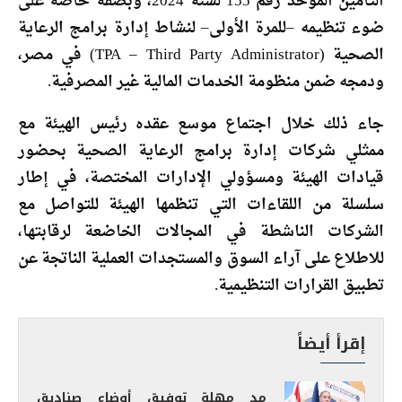
التأمين الموحد رقم 155 لسنة 2024، وبصفة خاصة على
ضوء تنظيمه –للمرة الأولى– لنشاط إدارة برامج الرعاية
الصحية (TPA – Third Party Administrator) في مصر،
ودمجه ضمن منظومة الخدمات المالية غير المصرفية.
جاء ذلك خلال اجتماع موسع عقده رئيس الهيئة مع
ممثلي شركات إدارة برامج الرعاية الصحية بحضور
قيادات الهيئة ومسؤولي الإدارات المختصة، في إطار
سلسلة من اللقاءات التي تنظمها الهيئة للتواصل مع
الشركات الناشطة في المجالات الخاضعة لرقابتها،
للاطلاع على آراء السوق والمستجدات العملية الناتجة عن
تطبيق القرارات التنظيمية.
إقرأ أيضاً
مد مهلة توفيق أوضاع صناديق