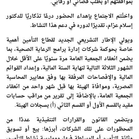
بموافقتهم أو بطلب قضائي أو رقابي.
واختُتم الاجتماع بإهداء الحضور درعًا تذكاريًا للدكتور
إسلام عزام، تقديرًا لدوره في دعم هذا النشاط.
ويولي الإطار التشريعي الجديد لقطاع التأمين أهمية
خاصة بحوكمة شركات إدارة برامج الرعاية الصحية، بما
يضمن انعقاد الجمعية العامة مرة سنويًا على الأقل خلال
الشهور الثلاثة التالية لنهاية السنة المالية، وإعداد القوائم
المالية والإفصاحات المرفقة بها وفق معايير المحاسبة
المصرية، وموافاة الهيئة بها قبل شهر واحد من انعقاد
الجمعية العامة، بالإضافة إلى تقرير من مراقب حسابات
مقيد بالقسم الأول أو القسم الثاني (أ) بسجلات الهيئة.
ويتضمن القانون والقرارات التنفيذية عددًا من
المحظورات على تلك الشركات، أبرزها: بيع أو تسويق
وثائق التأمين أو الوساطة فيها، وممارسة نشاط التأمين،