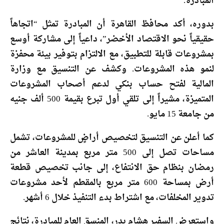
المبادرة.
بدوره، أكد محافظ القاهرة أن المبادرة تمثل “اتجاهاً
حقيقياً نحو الاقتصاد الأخضر”، داعياً إلى مشاركة أوسع
بمشروعات قابلة للتطبيق، مع الالتزام بتوفير بيئة محفزة
لنمو هذه المشروعات. وكشف عن التنسيق مع وزارة
المالية لفتح حساب بنكي لدعم أصحاب المشروعات
المتميزة، مشيراً إلى تلقي أول تبرع بقيمة 500 ألف جنيه
من جامعة 15 مايو.
كما أعلن عن التنسيق لتخصيص أراضٍ للمشروعات، تشمل
مساحات تصل إلى 500 متر مربع بمدينة العاشر من
رمضان بنظام حق الانتفاع، إلى جانب تخصيص قطعة
أرض بمساحة 600 متر مربع بالمقطم لأحد مشروعات
تدوير المخلفات، مع اشتراط بدء التنفيذ خلال 6 أشهر.
واستعرض السفير
هشام بدر
، المنسق العام للمبادرة، نتائج