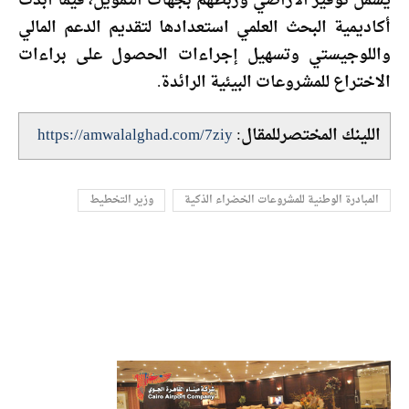
يشمل توفير الأراضي وربطهم بجهات التمويل، فيما أبدت
أكاديمية البحث العلمي استعدادها لتقديم الدعم المالي
واللوجيستي وتسهيل إجراءات الحصول على براءات
الاختراع للمشروعات البيئية الرائدة.
اللينك المختصرللمقال:
https://amwalalghad.com/7ziy
المبادرة الوطنية للمشروعات الخضراء الذكية
وزير التخطيط