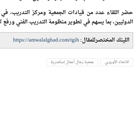
متعددة الأطراف لدعم حركة التجارة وتحقيق التنمية المستدا
حضر اللقاء عدد من قيادات الجمعية ومركز التدريب، في إ
الدوليين، بما يسهم في تطوير منظومة التدريب الفني ورفع ك
اللينك المختصرللمقال:
https://amwalalghad.com/tgih
الاتحاد الأوروبي
جمعية رجال أعمال إسكندرية