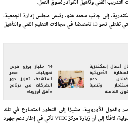
 الأوروبية، مركز التدريب والتشغيل المهني التابع لـجمعية
لتدريب الفني وتأهيل الكوادر لسوق العمل.
كندرية، إلى جانب محمد هنو، رئيس مجلس إدارة الجمعية،
حيث تم استعراض البرامج التدريبية التي يقدمها المركز، والتي تغطي نحو 13 تخصصًا في مجالات التعليم الفني والتأهيل
ال أعمال إسكندرية
14 مليار يورو فرص
لسفارة الأمريكية
تمويلية.. مصر
اقشان دعم
تستهدف تعزيز دور
استثمار وتنمية
الشركات في برنامج
وى العاملة
«أفق أوروبا»
 والدول الأوروبية، مشيرًا إلى التطور المتسارع في تلك