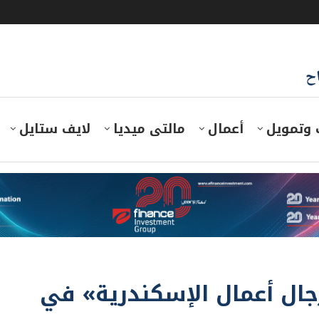
اح
 وتمويل
أعمال
مالتى ميديا
لايف ستايل
رجال أعمال الإسكندرية» في