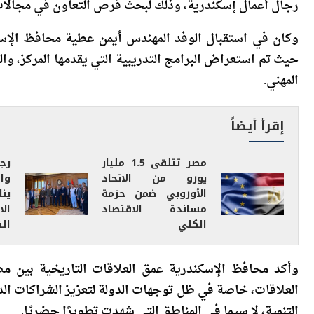
زار وفد من الاتحاد الأوروبي يضم ممثلين عن عدد من الدول
رجال أعمال إسكندرية، وذلك لبحث فرص التعاون في مجالات ا
وكان في استقبال الوفد المهندس أيمن عطية محافظ الإس
المهني.
إقرأ أيضاً
مصر تتلقى 1.5 مليار
رج
يورو من الاتحاد
وا
الأوروبي ضمن حزمة
ين
مساندة الاقتصاد
ال
الكلي
الق
وأكد محافظ الإسكندرية عمق العلاقات التاريخية بين مصر