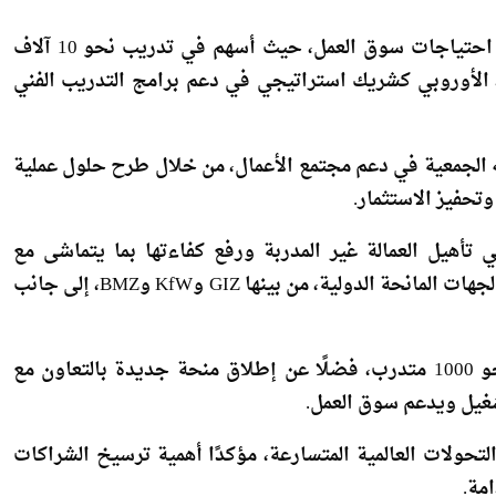
العلاقات، خاصة في ظل توجهات الدولة لتعزيز الشراكات الدولية، لافتًا إلى أن زيارة مركز VTEC تأتي في إطار دعم جهود
وأوضح أن المركز يمثل نموذجًا ناجحًا لتأهيل الشباب وفق احتياجات سوق العمل، حيث أسهم في تدريب نحو 10 آلاف
د الأوروبي كشريك استراتيجي في دعم برامج التدريب الفني
به الجمعية في دعم مجتمع الأعمال، من خلال طرح حلول عملية
تحفيز الاستثمار.
ه، استعرض محمد هنو دور الجمعية ومركز VTEC في تأهيل العمالة غير المدربة ورفع كفاءتها بما يتماشى مع
احتياجات القطاع الصناعي، مشيرًا إلى التعاون مع عدد من الجهات المانحة الدولية، من بينها GIZ وKfW وBMZ، إلى جانب
كما لفت إلى التعاون مع برنامج الأغذية العالمي لتدريب نحو 1000 متدرب، فضلًا عن إطلاق منحة جديدة بالتعاون مع
لتحولات العالمية المتسارعة، مؤكدًا أهمية ترسيخ الشراكات