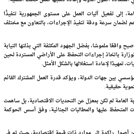
وأوضحت أن هذه الجهود أسفرت عن استرداد وإخلاء 13 قطعة أرض بإجمالي مساحة تُقدّر بنحو 232.6 ألف متر مربع،
مة، إلى تفعيل آليات العمل على مستوى الجمهورية تنفيذًا
دعم لضمان سرعة ودقة تنفيذ الإجراءات، بالتعاون مع مختلف
صبح واقعًا ملموسًا، بفضل الجهود المكثفة التي بذلتها النيابة
الوزارة باتخاذ إجراءات التحفظ على الأراضي المستردة لحين
، تمهيدًا لإعادة استغلالها بالشكل الأمثل.
لمؤسسي بين جهات الدولة، ويؤكد قدرة العمل المشترك القائم
وية حقيقية.
ابة العامة لم تكن بمعزل عن التحديات الاقتصادية، بل ساهمت
 المتحفظ عليها والمطالبات الجنائية، وفق أسس الحوكمة