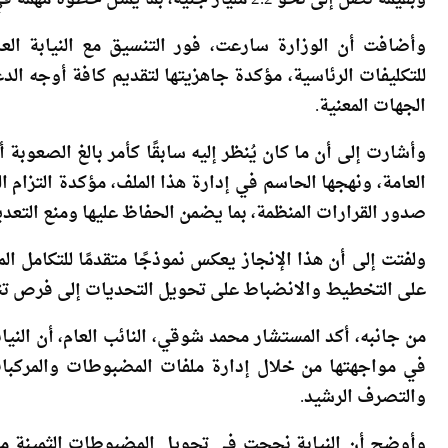
وبقيمة تصل إلى نحو 2.2 مليار جنيه، بما يمثل خطوة مهمة في استعادة أصول الدولة وإعادة دمجها ضمن خطط التنمية.
وأضافت أن الوزارة سارعت، فور التنسيق مع النيابة العا
للتكليفات الرئاسية، مؤكدة جاهزيتها لتقديم كافة أوجه ال
الجهات المعنية.
وأشارت إلى أن ما كان يُنظر إليه سابقًا كأمر بالغ الصعوبة أ
العامة، ونهجها الحاسم في إدارة هذا الملف، مؤكدة التزام 
صدور القرارات المنظمة، بما يضمن الحفاظ عليها ومنع التعديات
ولفتت إلى أن هذا الإنجاز يعكس نموذجًا متقدمًا للتكامل ا
على التخطيط والانضباط على تحويل التحديات إلى فرص تنم
من جانبه، أكد المستشار محمد شوقي، النائب العام، أن الني
في مواجهتها من خلال إدارة ملفات المضبوطات والمركبات
والتصرف الرشيد.