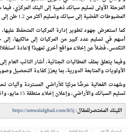
وأوضح أن النيابة نجحت في تحويل المضبوطات الثمينة م
المرحلة الأولى تسليم سبائك ذهبية إلى البنك المركزي، فيما 
المضبوطات الفضية إلى سبائك وتسليم أكثر من 1.2 طن إلى وزارة المالية.
كما استعرض جهود تطوير إدارة المركبات المتحفظ عليها، 
التكدس، فضلاً عن إخلاء مواقع أخرى تمهيدًا لإعادة استغلاله
وفيما يتعلق بملف المطالبات الجنائية، أشار النائب العام إ
الأولويات والمتابعة الدورية، بما يعزز كفاءة التحصيل وصون
وشهدت الفعالية عرضًا مرئيًا للأراضي المستردة وآليات ت
تسليم السبائك والأراضي، وإعلان إخلاء منطقة 15 مايو، واختتمت بتبادل الدروع التذكارية بين الجهات المشاركة.
اللينك المختصرللمقال:
https://amwalalghad.com/ib5j