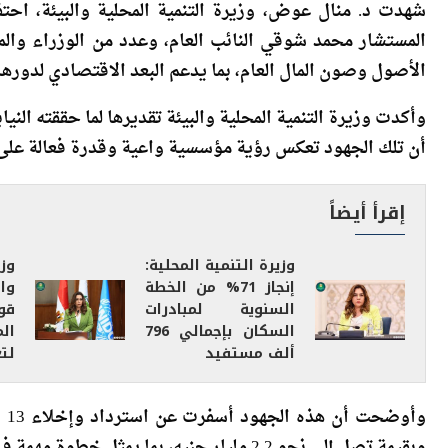
شهدت د. منال عوض، وزيرة التنمية المحلية والبيئة، احتفا
المستشار محمد شوقي النائب العام، وعدد من الوزراء والم
الأصول وصون المال العام، بما يدعم البعد الاقتصادي لدورها
وأكدت وزيرة التنمية المحلية والبيئة تقديرها لما حققته الني
أن تلك الجهود تعكس رؤية مؤسسية واعية وقدرة فعالة على 
إقرأ أيضاً
وزيرة التنمية المحلية:
وزي
إنجاز 71% من الخطة
وا
السنوية لمبادرات
قو
السكان بإجمالي 796
ال
ألف مستفيد
لتع