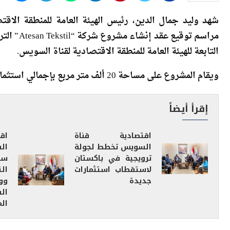
شهد وليد جمال الدين، رئيس الهيئة العامة للمنطقة الاقتصا
مراسم توق
التابعة للهيئة العامة للمنطقة الاقتصادية لقناة السويس.
ويقام المشروع على مساحة 20 ألف متر مربع بإجمالي استثمارات 6.5 مليون دولار، بما يوفر نحو 200 فرصة عمل مباشرة.
إقرأ أيضاً
اقتصادية قناة
اق
السويس تخطط لجولة
ال
ترويجية في باكستان
سل
لاستقطاب استثمارات
ال
جديدة
وو
ال
ال
وقام بالتوقيع على العقد الدكتور مصطفى شيخون، نائب رئيس