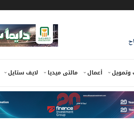
اح
 وتمويل
أعمال
مالتى ميديا
لايف ستايل
 تستثمر 6.5 مليون دولار لإنشاء مصنع أقمشة