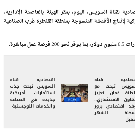
دية لقناة السويس، اليوم، بمقر الهيئة بالعاصمة الإدارية،
يع عقد إنشاء مشروع شركة “Atesan Tekstil” التركية لإنتاج الأقمشة المنسوجة بمنطقة القنطرة غرب الصناعية
تصادية قناة
اقتصادية قناة
سويس تبحث مع
السويس تبحث جذب
طنة عُمان تعزيز
استثمارات أمريكية
تعاون الاستثماري..
جديدة في الصناعة
فد اقتصادي يزور
والخدمات اللوجستية
سخنة الشهر
مقبل
 الهيئة للاستثمار والترويج، إلى جانب كل من أونور دالمان