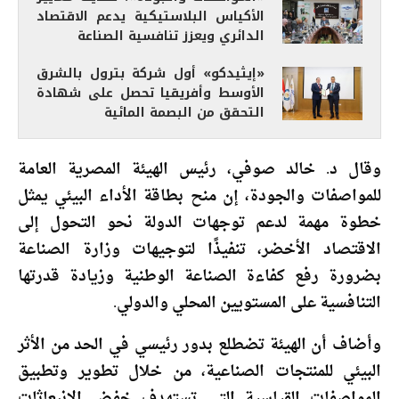
الأكياس البلاستيكية يدعم الاقتصاد
الدائري ويعزز تنافسية الصناعة
«إيثيدكو» أول شركة بترول بالشرق
الأوسط وأفريقيا تحصل على شهادة
التحقق من البصمة المائية
وقال د. خالد صوفي، رئيس الهيئة المصرية العامة
للمواصفات والجودة، إن منح بطاقة الأداء البيئي يمثل
خطوة مهمة لدعم توجهات الدولة نحو التحول إلى
الاقتصاد الأخضر، تنفيذًا لتوجيهات وزارة الصناعة
بضرورة رفع كفاءة الصناعة الوطنية وزيادة قدرتها
التنافسية على المستويين المحلي والدولي.
وأضاف أن الهيئة تضطلع بدور رئيسي في الحد من الأثر
البيئي للمنتجات الصناعية، من خلال تطوير وتطبيق
المواصفات القياسية التي تستهدف خفض الانبعاثات