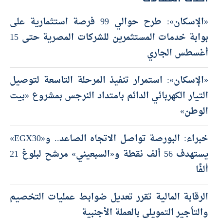
«الإسكان»: طرح حوالي 99 فرصة استثمارية على
بوابة خدمات المستثمرين للشركات المصرية حتى 15
أغسطس الجاري
«الإسكان»: استمرار تنفيذ المرحلة التاسعة لتوصيل
التيار الكهربائي الدائم بامتداد النرجس بمشروع «بيت
الوطن»
خبراء: البورصة تواصل الاتجاه الصاعد.. و«EGX30»
يستهدف 56 ألف نقطة و«السبعيني» مرشح لبلوغ 21
ألفًا
الرقابة المالية تقرر تعديل ضوابط عمليات التخصيم
والتأجير التمويلي بالعملة الأجنبية