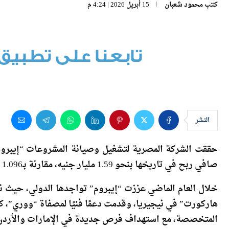
كتب
محمود شعبان
15 أبريل 2026 | 4:24 م
النشر
حققت الشركة المصرية لتشغيل وصيانة المشروعات “إيبروم”،
صافي ربح في تاريخها بنحو 1.59 مليار جنيه، مقارنة بـ1.096 مليار جنيه في عام 2024، بمعدل نمو بلغ 44%.
خلال العام الماضي عززت “إيبروم” تواجدها الدولي، حيث 
هاركورت” في نيجيريا، وقدمت دعمًا فنيًا لمصفاة “ووري”، كم