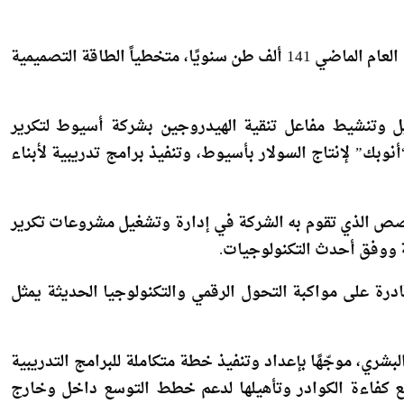
في مجال الإنتاج، التزمت الشركة بتحقيق الطاقة الإنتاجية بحقول مليحة، مع زيادة إنتاج المتكثفات بنسبة 35% مقارنة
في قطاع البتروكيماويات، تجاوز إنتاج شركة “إيلاب” خلال العام الماضي 141 ألف طن سنويًا، متخطياً الطاقة التصميمية
ل وتنشيط مفاعل تنقية الهيدروجين بشركة أسيوط لتكرير
وبك” لإنتاج السولار بأسيوط، وتنفيذ برامج تدريبية لأبناء
تخصص الذي تقوم به الشركة في إدارة وتشغيل مشروعات تكرير
ية ووفق أحدث التكنولوجيات.
ادرة على مواكبة التحول الرقمي والتكنولوجيا الحديثة يمثل
شري، موجّهًا بإعداد وتنفيذ خطة متكاملة للبرامج التدريبية