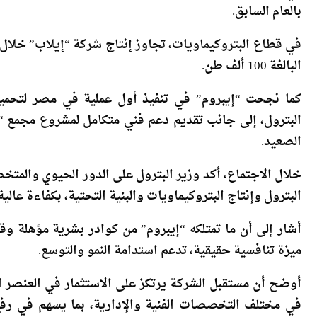
بالعام السابق.
البالغة 100 ألف طن.
كما نجحت “إيبروم” في تنفيذ أول عملية في مصر لتحمي
البترول، إلى جانب تقديم دعم فني متكامل لمشروع مجمع “أن
الصعيد.
خلال الاجتماع، أكد وزير البترول على الدور الحيوي والم
البترول وإنتاج البتروكيماويات والبنية التحتية، بكفاءة عال
أشار إلى أن ما تمتلكه “إيبروم” من كوادر بشرية مؤهلة وق
ميزة تنافسية حقيقية، تدعم استدامة النمو والتوسع.
أوضح أن مستقبل الشركة يرتكز على الاستثمار في العنصر الب