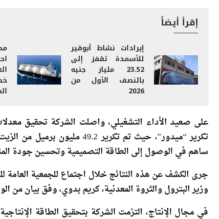
المتخصصة، مع استهداف فرص جديدة في الإمارات والأردن ون
إقرأ أيضاً
إيرادات نشاط أبوقير
مص
للأسمدة تقفز إلى
اح
23.52 مليار جنيه
ال
بالنصف الأول من
خط
2026
الم
ساهم في الوصول إلى الطاقة التصميمية وتحسين جودة المنت
جرى الكشف عن هذه النتائج خلال اجتماع للجمعية العامة ل
وزير البترول والثروة المعدنية، كريم بدوي، وفق بيان من الوزا