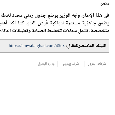
في مختلف التخصصات الفنية والإدارية، بما يسهم في رف
مصر.
في هذا الإطار، وجّه الوزير بوضع جدول زمني محدد لخطة ت
يضمن جاهزية مستمرة لمواكبة فرص النمو. كما أكد أهمي
متخصصة، تشمل مجالات تخطيط الصيانة وتطبيقات الذكاء ا
اللينك المختصرللمقال:
https://amwalalghad.com/45qx
شركات البترول
شركة إيبروم
وزارة البترول