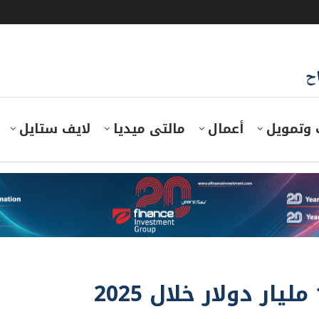
اح
 وتمويل
أعمال
مالتى ميديا
لايف ستايل