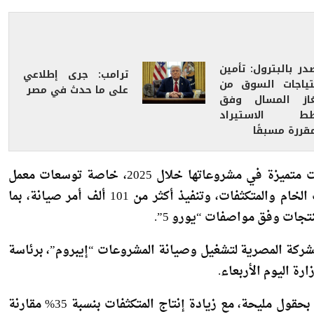
يجيريا وعدد من الدول العربية والأفريقية وأذربيجان.
در بالبترول: تأمين
ترامب: جرى إطلاعي
تياجات السوق من
على ما حدث في مصر
غاز المسال وفق
ط الاستيراد
قررة مسبقًا
على صعيد الأداء التشغيلي، واصلت الشركة تحقيق معدلات متميزة في مشروعاتها خلال 2025، خاصة توسعات معمل
تكرير “ميدور”، حيث تم تكرير 49.2 مليون برميل من الزيت الخام والمتكثفات، وتنفيذ أكثر من 101 ألف أمر صيانة، بما
جات وفق مواصفات “يورو 5”.
لشركة المصرية لتشغيل وصيانة المشروعات “إيبروم”، برئاسة
رة اليوم الأربعاء.