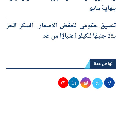
والصغيرة والمتناهية إلى 100 مليار جنيه
بنهاية مايو
تنسيق حكومي لخفض الأسعار.. السكر الحر
بـ25 جنيهًا للكيلو اعتبارًا من غد
تواصل معنا