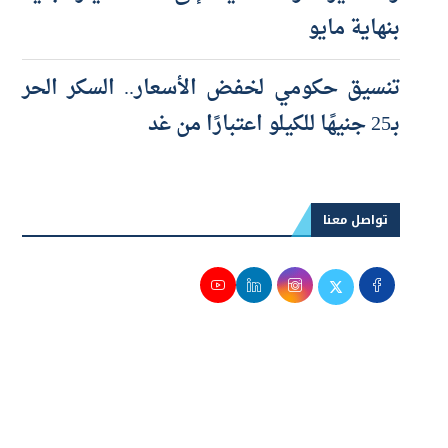
والصغيرة والمتناهية إلى 100 مليار جنيه
بنهاية مايو
تنسيق حكومي لخفض الأسعار.. السكر الحر
بـ25 جنيهًا للكيلو اعتبارًا من غد
تواصل معنا