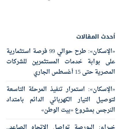
أحدث المقالات
«الإسكان»: طرح حوالي 99 فرصة استثمارية
على بوابة خدمات المستثمرين للشركات
المصرية حتى 15 أغسطس الجاري
«الإسكان»: استمرار تنفيذ المرحلة التاسعة
لتوصيل التيار الكهربائي الدائم بامتداد
النرجس بمشروع «بيت الوطن»
خبراء: البورصة تواصل الاتجاه الصاعد..