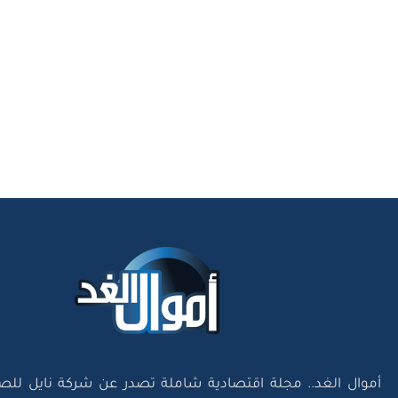
أموال الغد.. مجلة اقتصادية شاملة تصدر عن شركة نايل للص
«ش.م.م»، وتعد الاصدار الاقتصادي الوحيد في مصر الذي يم