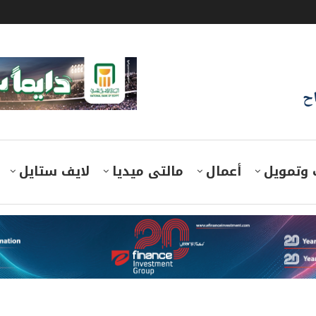
اح
 وتمويل
أعمال
مالتى ميديا
لايف ستايل
ة 10-4-2026