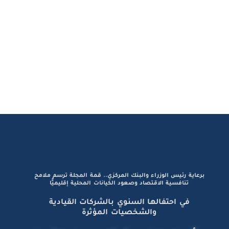
برعاية رئيس الوزراء والبنك المركزي.. قمة المجلة ترسم ملامح
تنافسية الاقتصاد وصعود الكيانات المحلية إقليميًّا
في احتفالها السنوي بالشركات القيادية
والشخصيات المؤثرة
«أموال الغد» تحتفي برواد التميز