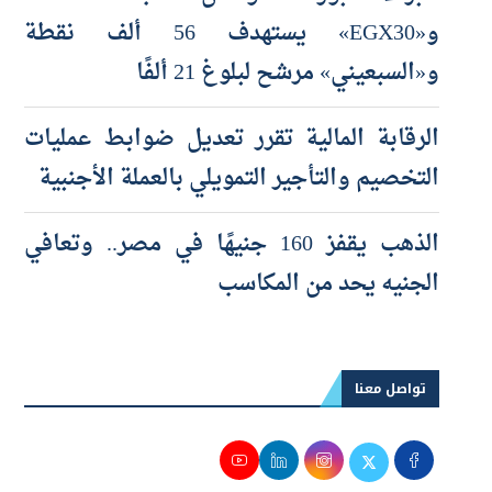
و«EGX30» يستهدف 56 ألف نقطة
و«السبعيني» مرشح لبلوغ 21 ألفًا
الرقابة المالية تقرر تعديل ضوابط عمليات
التخصيم والتأجير التمويلي بالعملة الأجنبية
الذهب يقفز 160 جنيهًا في مصر.. وتعافي
الجنيه يحد من المكاسب
تواصل معنا