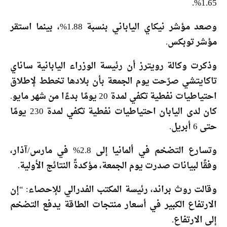
1.65%.
وصعد مؤشر نيكاي الياباني بنسبة 1.88%، بينما استقر
مؤشر توبكس.
وذكرت وكالة رويترز أن رئيسة الوزراء اليابانية ساناي
تاكايتشي صرّحت يوم الجمعة بأن بلادها تخطط لإطلاق
احتياطيات نفطية تكفي لمدة 20 يومًا بدءًا من شهر مايو.
كان لدى اليابان احتياطيات نفطية تكفي لمدة 230 يومًا
حتى 6 أبريل.
وتسارع التضخم في ألمانيا إلى 2.8% في مارس/آذار،
وفقًا لبيانات صدرت يوم الجمعة، مؤكدةً النتائج الأولية.
وقالت روث براند، رئيسة المكتب الفدرالي للإحصاء: “إن
الارتفاع الكبير في أسعار منتجات الطاقة يدفع التضخم
إلى الارتفاع.