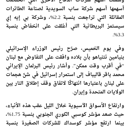
وشملت أسهم شركات الدفاع الأخرى التي انخفضت
أسهمها أسهم شركة ساب السويدية لصناعة الطائرات
المقاتلة التي تراجعت بنسبة 2.2%، وشركة بي إيه إي
سيستمز البريطانية التي أغلقت على انخفاض بنسبة
3.3%.
وفي يوم الخميس، صرّح رئيس الوزراء الإسرائيلي
بنيامين نتنياهو بأن بلاده وافقت على التفاوض مع لبنان
“في أقرب وقت ممكن”. وأشار رئيس البرلمان الإيراني
محمد باقر قاليباف إلى استمرار إسرائيل في شنّ هجمات
على لبنان باعتبارها انتهاكًا لاتفاق وقف إطلاق النار بين
الولايات المتحدة وإيران.
وارتفاع الأسواق الآسيوية خلال الليل عقب هذه الأنباء،
حيث صعد مؤشر كوسبي الكوري الجنوبي بنسبة 1.75%،
بينما ارتفع مؤشر كوسداك للشركات الصغيرة بنسبة