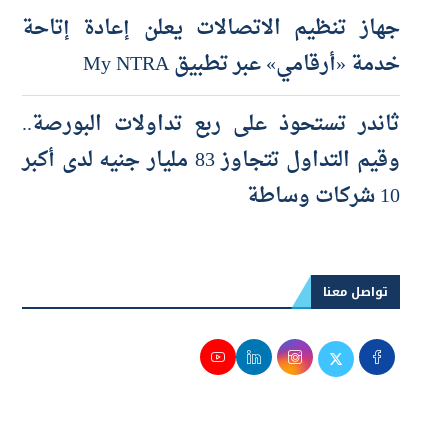
والتوسع مستمر بافتتاح 3 فروع جديدة
جهاز تنظيم الاتصالات يعلن إعادة إتاحة
خدمة «أرقامي» عبر تطبيق My NTRA
ثاندر تستحوذ على ربع تداولات البورصة..
وقيم التداول تتجاوز 83 مليار جنيه لدى أكبر
10 شركات وساطة
تواصل معنا