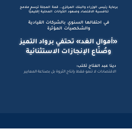
برعاية رئيس الوزراء والبنك المركزي.. قمة المجلة ترسم ملامح
تنافسية الاقتصاد وصعود الكيانات المحلية إقليميًّا
في احتفالها السنوي بالشركات القيادية
والشخصيات المؤثرة
«أموال الغد» تحتفي برواد التميز
وصُنّاع الإنجازات الاستثنائية
دينا عبد الفتاح تكتب:
الاقتصادات لا تنمو فقط بإنتاج الثروة بل بصناعة المعايير