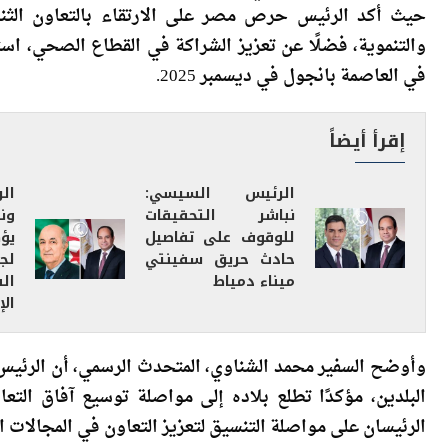
وصرح المتحدث الرسمي باسم رئاسة الجمهورية بأن الاتصال 
حيث أكد الرئيس حرص مصر على الارتقاء بالتعاون الثنائ
والتنموية، فضلًا عن تعزيز الشراكة في القطاع الصحي، استكما
في العاصمة بانجول في ديسمبر 2025.
إقرأ أيضاً
الرئيس السيسي:
ال
نباشر التحقيقات
ون
للوقوف على تفاصيل
يؤ
حادث حريق سفينتي
لج
ميناء دمياط
ال
الإ
وأوضح السفير محمد الشناوي، المتحدث الرسمي، أن الرئيس 
البلدين، مؤكدًا تطلع بلاده إلى مواصلة توسيع آفاق التع