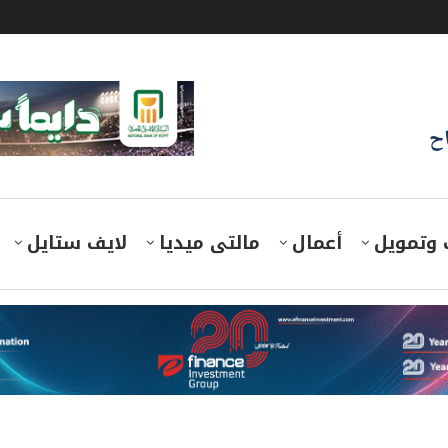
اح
 وتمويل
أعمال
مالتى ميديا
لايف ستايل
الخاضعة لإشرافها بالعمل عن