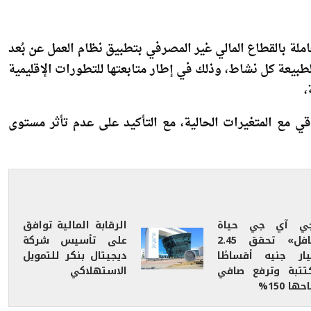
املة بالقطاع المالي غير المصرفي بتطبيق نظام العمل عن بُعد
ع خلال شهر أبريل 2026، وذلك وفقًا لطبيعة كل نشاط، وذلك في إطار متابعتها للتطورات الإقليمية
،
قي مع المتغيرات الحالية، مع التأكيد على عدم تأثر مستوى
ي آي جي حياة
الرقابة المالية توافق
تكافل» تحقق 2.45
على تأسيس شركة
يار جنيه أقساطًا
ديجيتال بنكر للتمويل
تتبة وترفع صافي
الاستهلاكي
حها 150%