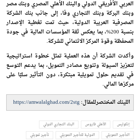
العربي الأفريقي الدولي والبنك الأهلي المصري وبنك مصر
وبنك البركة وبنك التجاري وفا، إلى جانب بنك الشركة
المصرفية العربية الدولية، حيث تمت تغطية الإصدار
بنسبة 200%، بما يعكس ثقة المؤسسات المالية في جودة
المحفظة وقوة المركز الائتماني للشركة.
وأكدت الشركة أن هذه العملية تمثل خطوة استراتيجية
لتعزيز السيولة وتنويع مصادر التمويل، بما يدعم التوسع
في تقديم حلول تمويلية مبتكرة، دون التأثير سلبًا على
مركزها المالي.
اللينك المختصرللمقال:
https://amwalalghad.com/2stg
إنكوليس
الأهلي فاروس
البنك التجاري الدولي
التأجير التمويلي
الدولية للتأجير التمويلي
تأجير تمويلي