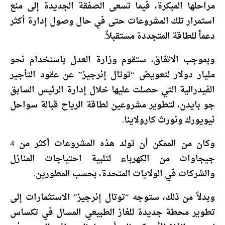
مراحلها المبكرة، فيما تسعى الصفقة الجديدة إلى منع
استمرار تلك المشروعات حتى في حال وصول إدارة أكثر
دعماً للطاقة المتجددة مستقبلاً.
وبموجب الاتفاق، ستقوم وزارة العدل باستخدام نحو
مليار دولار لتعويض “توتال إنرجيز” عن عقود التأجير
الفيدرالية التي حصلت عليها خلال إدارة الرئيس السابق
جو بايدن، لتطوير مشروعين لطاقة الرياح قبالة سواحل
نيويورك ونورث كارولاينا.
وكان من الممكن أن تولد هذه المشروعات أكثر من 4
جيجاوات من الكهرباء لتلبية احتياجات المنازل
والشركات في الولايات المتحدة، بحسب المطورين.
وبدلاً من ذلك، ستوجه “توتال إنرجيز” الاستثمارات إلى
تطوير محطة جديدة للغاز الطبيعي المسال في تكساس