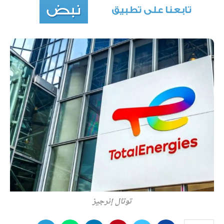
توتال إنرجيز