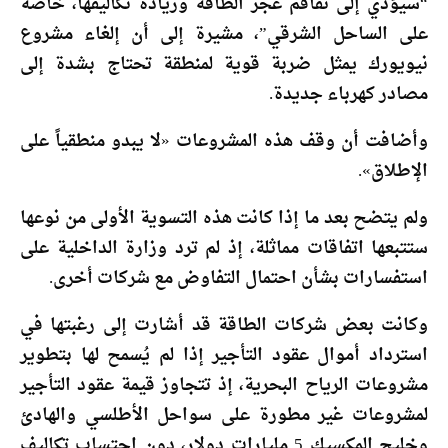
“سيؤدي إلى تفاقم عجز الطاقة وزيادة تكاليفها، خاصة
على الساحل الشرقي”، مشيرة إلى أن إلغاء مشروع
نيويورك يمثل ضربة قوية لمنطقة تحتاج بشدة إلى
مصادر كهرباء جديدة.
وأضافت أن وقف هذه المشروعات «لا يبدو منطقياً على
الإطلاق».
ولم يتضح بعد ما إذا كانت هذه التسوية الأولى من نوعها
ستتبعها اتفاقات مماثلة، إذ لم ترد وزارة الداخلية على
استفسارات بشأن احتمال التفاوض مع شركات أخرى.
وكانت بعض شركات الطاقة قد أشارت إلى رغبتها في
استرداد أموال عقود التأجير إذا لم يُسمح لها بتطوير
مشروعات الرياح البحرية، إذ تتجاوز قيمة عقود التأجير
لمشروعات غير مطورة على سواحل الأطلسي والهادئ
وخليج المكسيك 5 مليارات دولار، دون احتساب تكاليف