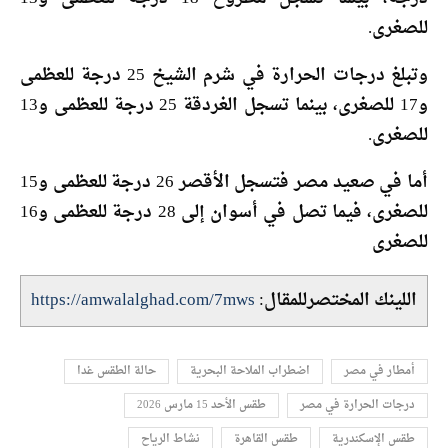
للصغرى.
وتبلغ درجات الحرارة في شرم الشيخ 25 درجة للعظمى
و17 للصغرى، بينما تسجل الغردقة 25 درجة للعظمى و13
للصغرى.
أما في صعيد مصر فتسجل الأقصر 26 درجة للعظمى و15
للصغرى، فيما تصل في أسوان إلى 28 درجة للعظمى و16
للصغرى
اللينك المختصرللمقال:
https://amwalalghad.com/7mws
أمطار في مصر
اضطراب الملاحة البحرية
حالة الطقس غدا
درجات الحرارة في مصر
طقس الأحد 15 مارس 2026
طقس الإسكندرية
طقس القاهرة
نشاط الرياح