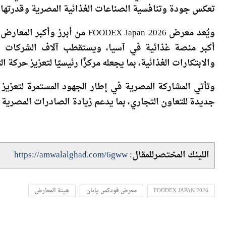
ويضم الجناح المصري 5 شركات مصرية متخ
تعكس جودة وتنافسية الصناعات الغذائية المصرية وقدرتها على
ويُعد معرض FOODEX Japan 2026 م
أكبر منصة غذائية في آسيا، ويستقطب آلاف الشركات 
والابتكارات الغذائية، بما يجعله مركزًا رئيسيًا لتعزيز حركة ا
وتأتي المشاركة المصرية في إطار الجهود المستمرة لتعزيز
جديدة للتعاون التجاري، بما يدعم زيادة الصادرات المصرية و
اللينك المختصرللمقال:
https://amwalalghad.com/6gww
FOODEX JAPAN 2026
معرض فودكس يابان
هيئة المعارض