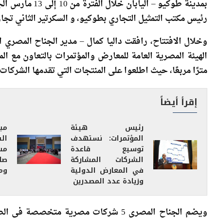
بمدينة طوكيو – 
رئيس مكتب التمثيل التجاري بطوكيو، و السكرتير الثاني تجار
وخلال الافتتاح، رافقت داليا كمال – مدير الجناح المصري
مترًا مربعًا، حيث اطلعوا على المنتجات التي تقدمها الشركات
إقرأ أيضاً
رئيس هيئة
مب
المؤتمرات: نستهدف
توسيع قاعدة
مشت
الشركات المشاركة
صاد
في المعارض الدولية
ومع
وزيادة عدد المصدرين