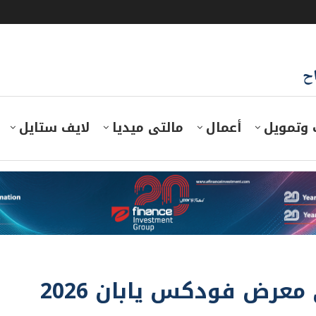
اح
 وتمويل
أعمال
مالتى ميديا
لايف ستايل
انطلاق المشاركة المصرية في معرض فودكس يابان 2026