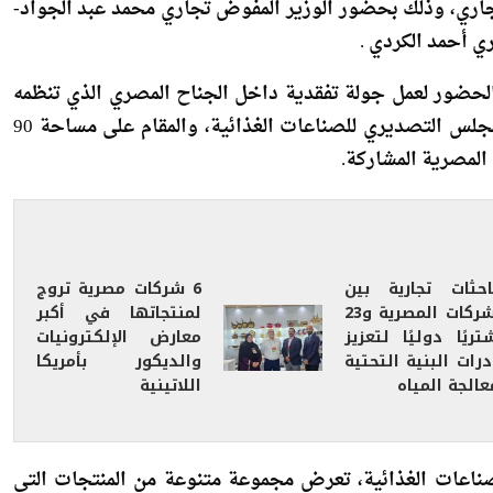
افتتح السفير راجي الأتربي- سفير مصر لدى اليابان، الجناح المصري المشارك في معرض FOODEX Japan 2026 المقام
اليابان خلال الفترة من 10 إلى 13 مارس الجاري، وذلك بحضور الوزير المفوض تجاري محمد عبد الجواد-
ي أحمد الكردي .
 الحضور لعمل جولة تفقدية داخل الجناح المصري الذي تنظمه
الهيئة المصرية العامة للمعارض والمؤتمرات بالتعاون مع المجلس التصديري للصناعات الغذائية، والمقام على مساحة 90
 المصرية المشاركة.
احثات تجارية بين
6 شركات مصرية تروج
الشركات المصرية و23
لمنتجاتها في أكبر
ريًا دوليًا لتعزيز
معارض الإلكترونيات
رات البنية التحتية
والديكور بأمريكا
الجة المياه
اللاتينية