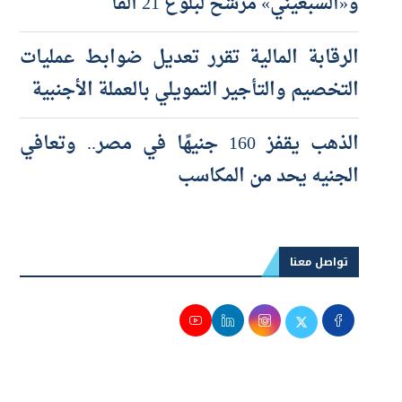
و«EGX30» يستهدف 56 ألف نقطة
و«السبعيني» مرشح لبلوغ 21 ألفًا
الرقابة المالية تقرر تعديل ضوابط عمليات
التخصيم والتأجير التمويلي بالعملة الأجنبية
الذهب يقفز 160 جنيهًا في مصر.. وتعافي
الجنيه يحد من المكاسب
تواصل معنا