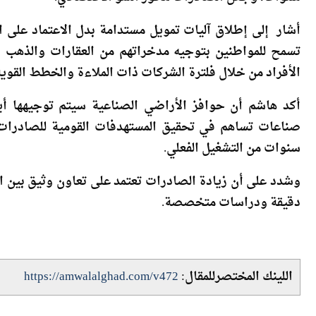
سنوات، وجعل الصادرات محور النمو الاقتصادي.
تسمح للمواطنين بتوجيه مدخراتهم من العقارات والذهب نح
الأفراد من خلال فلترة الشركات ذات الملاءة والخطط القوية
أكد هاشم أن حوافز الأراضي الصناعية سيتم توجيهها أيض
سنوات من التشغيل الفعلي.
وشدد على أن زيادة الصادرات تعتمد على تعاون وثيق بين ا
دقيقة ودراسات متخصصة.
اللينك المختصرللمقال:
https://amwalalghad.com/v472