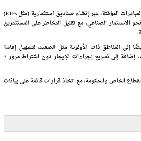
رئيسية تشمل صناعاتها المغذية، بهدف وضع مصر ضمن أفضل ثلاث دول عالمياً في هذه التخصصات خلال 5 إلى 7
أشار إلى إطلاق آليات تمويل مستدامة بدل الاعتماد على المبادرات المؤقتة، عبر إنشاء صناديق استثمارية (مثل ETFs)
و الاستثمار الصناعي، مع تقليل المخاطر على المستثمرين
.
ًا إلى المناطق ذات الأولوية مثل الصعيد، لتسهيل إقامة
صناعات تساهم في تحقيق المستهدفات القومية للصادرات، إضافة إلى تسريع إجراءات الإيجار دون اشتراط مرور 3
لقطاع الخاص والحكومة، مع اتخاذ قرارات قائمة على بيانات