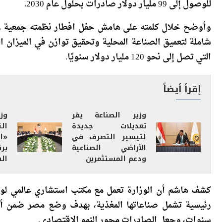
أعلن المهندس خالد هاشم، وزير الصناعة، عن المستهدف الجدي
للوصول إلى 99 مليار دولار صادرات بحلول عام 2030.
وأوضح خلال كلمته على هامش حفل افطار نظمته جمعية رج
شاملة لتعميق الصناعة المحلية وتحقيق توازن في الميزان ا
التي تصل إلى نحو 120 مليار دولار سنويًا.
إقرأ أيضاً
وزير الصناعة يقر
وز
تعديلات جديدة
ا
لتيسير التصرف في
«ا
الأراضي الصناعية
بر
ودعم المستثمرين
ال