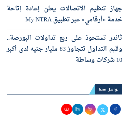
والتوسع مستمر بافتتاح 3 فروع جديدة
جهاز تنظيم الاتصالات يعلن إعادة إتاحة
خدمة «أرقامي» عبر تطبيق My NTRA
ثاندر تستحوذ على ربع تداولات البورصة..
وقيم التداول تتجاوز 83 مليار جنيه لدى أكبر
10 شركات وساطة
تواصل معنا