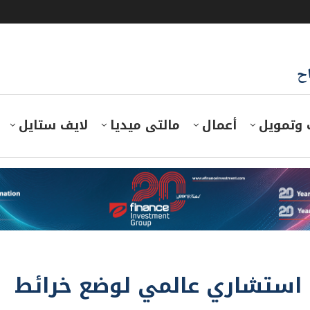
اح
 وتمويل
أعمال
مالتى ميديا
لايف ستايل
ب استشاري عالمي لوضع خرائط