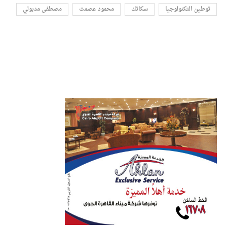
توطين التكنولوجيا
سكاتك
محمود عصمت
مصطفى مدبولي