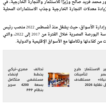
 محمد فريد صالح وزيرًا للاستثمار والتجارة الخارجية، في
يادة معدلات التجارة الخارجية وجذب الاستثمارات المحلية
ويتمتع فريد بسيرة مهنية حافلة في مجالات التنظيم المالي وإدارة الأسواق، حيث يشغل منذ أغسطس 2022 منصب رئيس
مجلس إدارة الهيئة العامة للرقابة المالية، وسبق له تولي رئاسة البورصة المصرية خلال الفترة من 2017 إلى 2022، والتي
كفاءتها وتكاملها مع الأسواق الإقليمية والدولية.
ير الاستثمار: طرح
تحالف مصري–تركي
صر لتأمينات
يخطط لإنشاء
حياة» مستهدف
مستشفى متكامل
 نهاية 2026
بسعة 4200 سرير
بنظام PPP