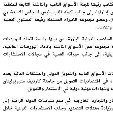
ب رئيسًا للجنة الأسواق النامية والناشئة التابعة للمنظمة
IOSCO)، ونائبًا لرئيس مجلس إدارتها، إلى جانب كونه نائب رئيس المجلس الاستشاري
الإفريقي المنبثق عن تحالف جلاسكو المالي (GFANZ Africa)، وعضو مجموعة الخبراء المستقلة رفيعة المستوى المعنية
مناصب الدولية البارزة، من بينها رئاسة اتحاد البورصات
ة مجموعة عمل الأسواق الناشئة باتحاد البورصات العالمية،
قية، إلى جانب خبراته العملية في مجالات الاستشارات
 الأسواق المالية والتمويل الدولي والمشتقات المالية بعدد
اه في اقتصاديات التمويل من جامعة كارديف متروبوليتان
وشهادات مهنية دولية في الاستثمار والتمويل.
ار والتجارة الخارجية في دعم سياسات الدولة الرامية إلى