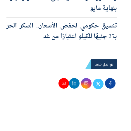
والصغيرة والمتناهية إلى 100 مليار جنيه
بنهاية مايو
تنسيق حكومي لخفض الأسعار.. السكر الحر
بـ25 جنيهًا للكيلو اعتبارًا من غد
تواصل معنا