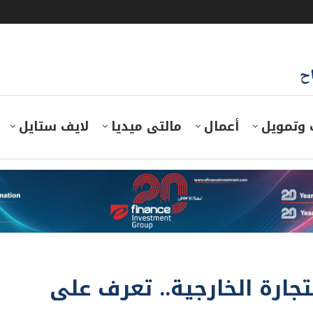
اح
 وتمويل
أعمال
مالتى ميديا
لايف ستايل
تجارة الخارجية.. تعرف على