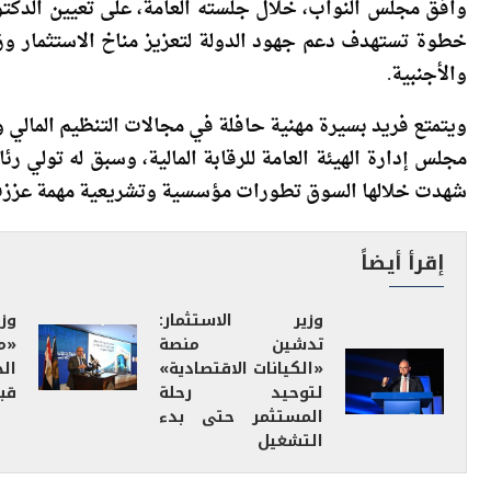
وافق مجلس النواب، خلال جلسته العامة، على تعيين الدكتور
خطوة تستهدف دعم جهود الدولة لتعزيز مناخ الاستثمار وز
والأجنبية.
شهدت خلالها السوق تطورات مؤسسية وتشريعية مهمة عززت من 
إقرأ أيضاً
وزير الاستثمار:
وز
تدشين منصة
«م
«الكيانات الاقتصادية»
ال
لتوحيد رحلة
قبل
المستثمر حتى بدء
التشغيل