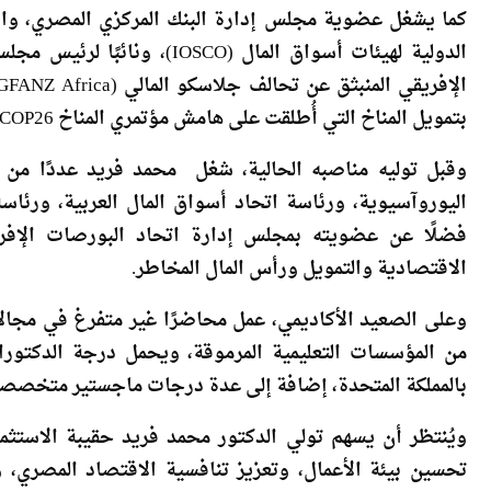
كما يشغل عضوية مجلس إدارة البنك المركزي المصري، وانتُخ
الدولية لهيئات أسواق المال (
بتمويل المناخ التي أُطلقت على هامش مؤتمري المناخ COP26 وCOP27.
وقبل توليه مناصبه الحالية، شغل محمد فريد عددًا من ال
اليوروآسيوية، ورئاسة اتحاد أسواق المال العربية، ورئاس
فضلًا عن عضويته بمجلس إدارة اتحاد البورصات الإفري
الاقتصادية والتمويل ورأس المال المخاطر.
وعلى الصعيد الأكاديمي، عمل محاضرًا غير متفرغ في مجالات
من المؤسسات التعليمية المرموقة، ويحمل درجة الدكتور
بالمملكة المتحدة، إضافة إلى عدة درجات ماجستير متخصصة 
ويُنتظر أن يسهم تولي الدكتور محمد فريد حقيبة الاستثم