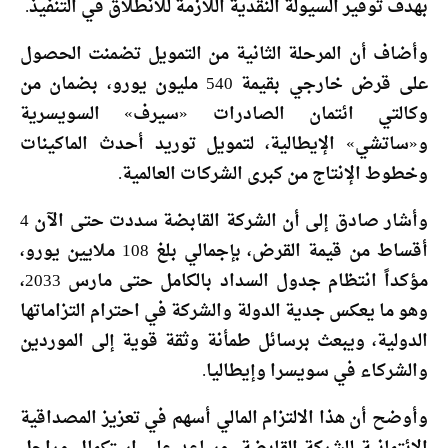
بهدف توفير السيولة النقدية اللازمة للانطلاق في التنفيذ.
وأضاف أن المرحلة الثانية من التمويل تضمنت الحصول
على قرض خارجي بقيمة 540 مليون يورو، بضمان من
وكالتي ائتمان الصادرات «سيرف» السويسرية
و«ساتشي» الإيطالية، لتمويل توريد أحدث الماكينات
وخطوط الإنتاج من كبرى الشركات العالمية.
وأشار صادق إلى أن الشركة القابضة سددت حتى الآن 4
أقساط من قيمة القرض، بإجمالي بلغ 108 ملايين يورو،
مؤكداً انتظام جدول السداد بالكامل حتى مارس 2033،
وهو ما يعكس جدية الدولة والشركة في احترام التزاماتها
الدولية، ويبعث برسائل طمأنة وثقة قوية إلى الموردين
والشركاء في سويسرا وإيطاليا.
وأوضح أن هذا الالتزام المالي أسهم في تعزيز المصداقية