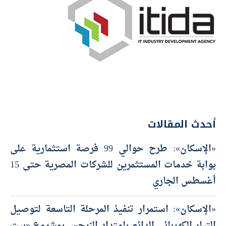
أحدث المقالات
«الإسكان»: طرح حوالي 99 فرصة استثمارية على
بوابة خدمات المستثمرين للشركات المصرية حتى 15
أغسطس الجاري
«الإسكان»: استمرار تنفيذ المرحلة التاسعة لتوصيل
التيار الكهربائي الدائم بامتداد النرجس بمشروع «بيت