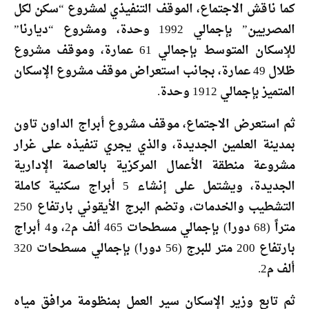
كما ناقش الاجتماع، الموقف التنفيذي لمشروع “سكن لكل
المصريين” بإجمالي 1992 وحدة، ومشروع “ديارنا”
للإسكان المتوسط بإجمالي 61 عمارة، وموقف مشروع
ظلال 49 عمارة، بجانب استعراض موقف مشروع الإسكان
المتميز بإجمالي 1912 وحدة.
ثم استعرض الاجتماع، موقف مشروع أبراج الداون تاون
بمدينة العلمين الجديدة، والذي يجري تنفيذه على غرار
مشروعة منطقة الأعمال المركزية بالعاصمة الإدارية
الجديدة، ويشتمل على إنشاء 5 أبراج سكنية كاملة
التشطيب والخدمات، وتضم البرج الأيقوني بارتفاع 250
متراً (68 دورا) بإجمالي مسطحات 465 ألف م2، و4 أبراج
بارتفاع 200 متر للبرج (56 دورا) بإجمالي مسطحات 320
ألف م2.
ثم تابع وزير الإسكان سير العمل بمنظومة مرافق مياه