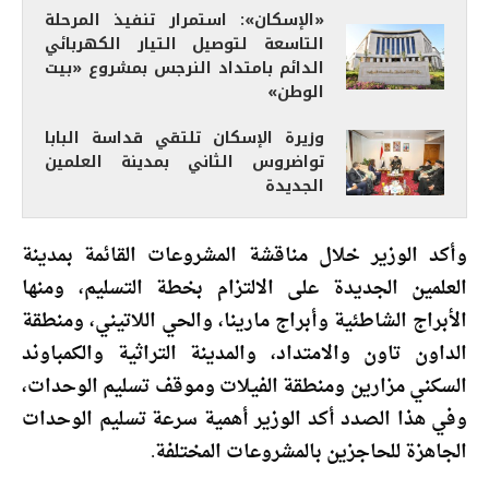
«الإسكان»: استمرار تنفيذ المرحلة
التاسعة لتوصيل التيار الكهربائي
الدائم بامتداد النرجس بمشروع «بيت
الوطن»
وزيرة الإسكان تلتقي قداسة البابا
تواضروس الثاني بمدينة العلمين
الجديدة
وأكد الوزير خلال مناقشة المشروعات القائمة بمدينة
العلمين الجديدة على الالتزام بخطة التسليم، ومنها
الأبراج الشاطئية وأبراج مارينا، والحي اللاتيني، ومنطقة
الداون تاون والامتداد، والمدينة التراثية والكمباوند
السكني مزارين ومنطقة الفيلات وموقف تسليم الوحدات،
وفي هذا الصدد أكد الوزير أهمية سرعة تسليم الوحدات
الجاهزة للحاجزين بالمشروعات المختلفة.