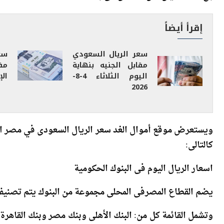
إقرأ أيضاً
سعر الريال السعودي
سع
مقابل الجنيه بنهاية
مق
اليوم الثلاثاء 4-8-
الإثن
2026
ويستعرض موقع أموال الغد سعر الريال السعودى في مصر الي
كالتالى:
‎وتشمل القائمة كل من: البنك الأهلى وبنك مصر وبنك القاهرة 
الزراعى المصرى وبنك التنمية الصناعية.