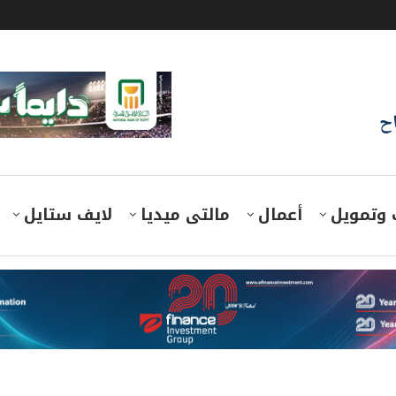
اح
 وتمويل
أعمال
مالتى ميديا
لايف ستايل
يوم الاثنين 12-1-2026