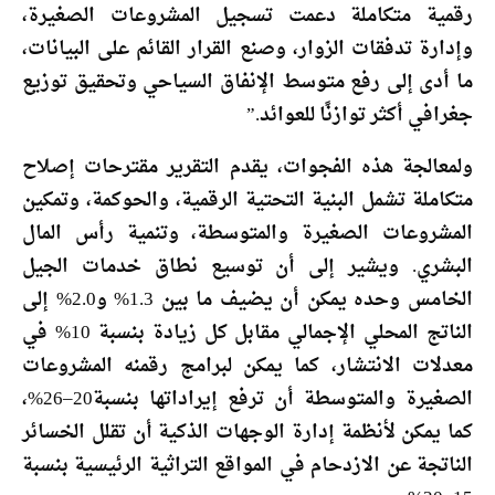
رقمية متكاملة دعمت تسجيل المشروعات الصغيرة،
وإدارة تدفقات الزوار، وصنع القرار القائم على البيانات،
ما أدى إلى رفع متوسط الإنفاق السياحي وتحقيق توزيع
جغرافي أكثر توازنًا للعوائد.”
ولمعالجة هذه الفجوات، يقدم التقرير مقترحات إصلاح
متكاملة تشمل البنية التحتية الرقمية، والحوكمة، وتمكين
المشروعات الصغيرة والمتوسطة، وتنمية رأس المال
البشري. ويشير إلى أن توسيع نطاق خدمات الجيل
الخامس وحده يمكن أن يضيف ما بين 1.3% و2.0% إلى
الناتج المحلي الإجمالي مقابل كل زيادة بنسبة 10% في
معدلات الانتشار، كما يمكن لبرامج رقمنه المشروعات
الصغيرة والمتوسطة أن ترفع إيراداتها بنسبة20–26%،
كما يمكن لأنظمة إدارة الوجهات الذكية أن تقلل الخسائر
الناتجة عن الازدحام في المواقع التراثية الرئيسية بنسبة