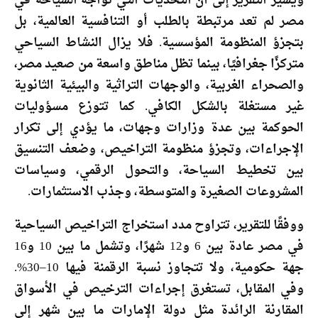
ويشير التقرير إلى أن التحديات التي تواجه السياحة في
مصر لم تعد مرتبطة بالطلب أو التنافسية العالمية، بل
بتجزؤ المنظومة المؤسسية. فلا يزال النشاط السياحي
متركزًا جغرافيًا، بينما تظل مناطق واسعة من صعيد مصر،
والصحراء الغربية، والوجهات التراثية والبيئية الثانوية
غير مستغلة بالشكل الكافي. كما تتوزع مسؤوليات
الحوكمة بين عدة وزارات وجهات، ما يؤدي إلى تكرار
الإجراءات، وتجزؤ منظومة التراخيص، وضعف التنسيق
بين تخطيط السياحة، والتحول الرقمي، وسياسات
المشروعات الصغيرة والمتوسطة، وجذب الاستثمارات.
ووفقًا للتقرير، تتراوح مدد استخراج التراخيص السياحية
في مصر عادة بين 6 و12 شهرًا، وتشمل ما بين 10 و16
جهة حكومية، ولا تتجاوز نسبة الرقمنة فيها 10–30%.
وفي المقابل، تستغرق إجراءات الترخيص في الأسواق
المقارنة الرائدة مثل دولة الإمارات ما بين شهر إلى