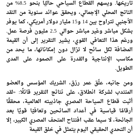
تاريخها. ويسهم القطاع السياحي حاليًا بنحو 8.5% من
الناتج المحلي الإجمالي، ويحقق عوائد سنوية من النقد
الأجنبي تتراوح بين 14 و15 مليار دولار أمريكي، كما يوفر
بشكل مباشر وغير مباشر حوالي 2.5 مليون فرصة عمل.
ورغم هذا التعافي القوي، يشير التقرير إلى أن القيمة
المضافة لكل سائح لا تزال دون إمكاناتها، ما يحد من
مكاسب الإنتاجية والقدرة على الصمود على المدى
الطويل.
ومن جانبه، علّق عمر رزق، الشريك المؤسس والعضو
المنتدب لشركة انطلاق، على نتائج التقرير قائلًا: «لقد
أثبت قطاع السياحة المصري جاذبيته العالمية، محققًا
أرقامًا قياسية في أعداد السائحين وتعافيًا قويًا بعد
الجائحة، لا سيما عقب افتتاح المتحف المصري الكبير، إلا
أن التحدي الحقيقي اليوم يتمثل في خلق القيمة