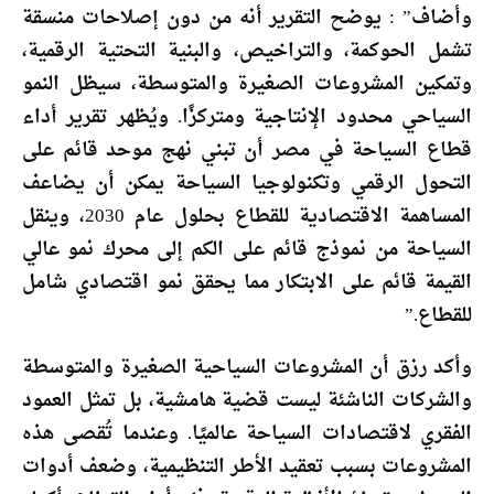
وأضاف” : يوضح التقرير أنه من دون إصلاحات منسقة
تشمل الحوكمة، والتراخيص، والبنية التحتية الرقمية،
وتمكين المشروعات الصغيرة والمتوسطة، سيظل النمو
السياحي محدود الإنتاجية ومتركزًا. ويُظهر تقرير أداء
قطاع السياحة في مصر أن تبني نهج موحد قائم على
التحول الرقمي وتكنولوجيا السياحة يمكن أن يضاعف
المساهمة الاقتصادية للقطاع بحلول عام 2030، وينقل
السياحة من نموذج قائم على الكم إلى محرك نمو عالي
القيمة قائم على الابتكار مما يحقق نمو اقتصادي شامل
للقطاع.”
وأكد رزق أن المشروعات السياحية الصغيرة والمتوسطة
والشركات الناشئة ليست قضية هامشية، بل تمثل العمود
الفقري لاقتصادات السياحة عالميًا. وعندما تُقصى هذه
المشروعات بسبب تعقيد الأطر التنظيمية، وضعف أدوات