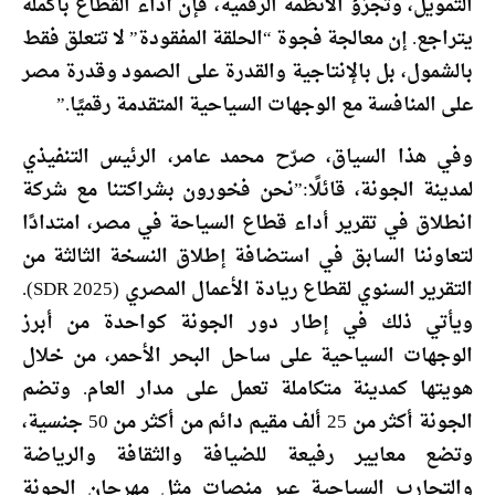
التمويل، وتجزؤ الأنظمة الرقمية، فإن أداء القطاع بأكمله
يتراجع. إن معالجة فجوة “الحلقة المفقودة” لا تتعلق فقط
بالشمول، بل بالإنتاجية والقدرة على الصمود وقدرة مصر
على المنافسة مع الوجهات السياحية المتقدمة رقميًا.”
وفي هذا السياق، صرّح محمد عامر، الرئيس التنفيذي
لمدينة الجونة، قائلًا:”نحن فخورون بشراكتنا مع شركة
انطلاق في تقرير أداء قطاع السياحة في مصر، امتدادًا
لتعاوننا السابق في استضافة إطلاق النسخة الثالثة من
التقرير السنوي لقطاع ريادة الأعمال المصري (SDR 2025).
ويأتي ذلك في إطار دور الجونة كواحدة من أبرز
الوجهات السياحية على ساحل البحر الأحمر، من خلال
هويتها كمدينة متكاملة تعمل على مدار العام. وتضم
الجونة أكثر من 25 ألف مقيم دائم من أكثر من 50 جنسية،
وتضع معايير رفيعة للضيافة والثقافة والرياضة
والتجارب السياحية عبر منصات مثل مهرجان الجونة