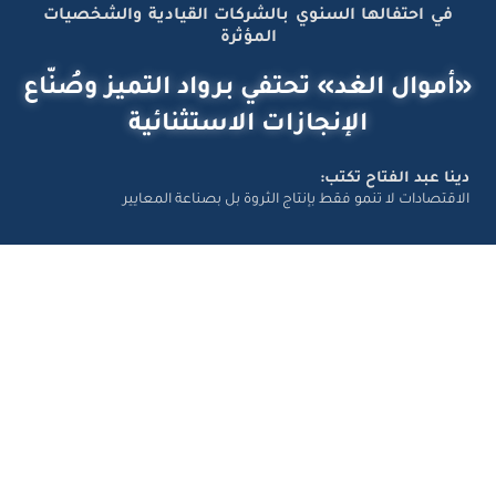
في احتفالها السنوي بالشركات القيادية والشخصيات
المؤثرة
«أموال الغد» تحتفي برواد التميز وصُنّاع
الإنجازات الاستثنائية
دينا عبد الفتاح تكتب:
الاقتصادات لا تنمو فقط بإنتاج الثروة بل بصناعة المعايير
تواصل معانا
Amwal Al Ghad – ©2026 All Right Reserved. Designed and
Developed by
Exlnt Communications