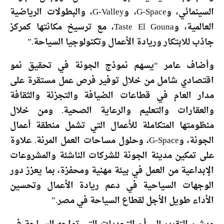
السينمائي، وG-Space، وG-Valley، والبطولات الرياضية
العالمية، وTaste El Gouna، مع ترسيخ مكانتها كمركز
جاذب للابتكار وريادة الأعمال وتكنولوجيا السياحة.”
وأضاف عامر “يسهم نموذج الجونة في تحقيق نمو
اقتصادي شامل من خلال توفير فرص عمل مستقرة على
مدار العام في قطاعات الضيافة والتجزئة والثقافة
والعقارات والتعليم والرعاية الصحية. ومن خلال
منظومتها المتكاملة للأعمال التي تشمل منطقة أعمال
الجونة، وG-Space، وحلول مساحات العمل المرنة. علاوة
على تمكين مدينة الجونة للشركات الناشئة والمشروعات
الإبداعية من العمل في بيئة مهنية ومحفزة، بما يعزز دور
الوجهات السياحية في دعم ريادة الأعمال وتحسين
الأداء طويل الأجل لقطاع السياحة في مصر.”