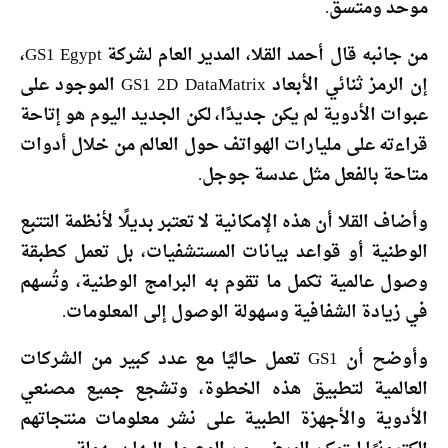
موحد ومتسق.
من جانبه قال أحمد القلا، المدير العام لشركة GS1 Egypt،
إن الرمز ثنائي الأبعاد GS1 2D DataMatrix الموجود على
عبوات الأدوية لم يكن جديدًا، لكن الجديد اليوم هو إتاحة
قراءته على مليارات الهواتف حول العالم من خلال أدوات
متاحة بالفعل مثل عدسة جوجل.
وأضاف القلا أن هذه الإمكانية لا تعتبر بديلًا لأنظمة التتبع
الوطنية أو قواعد بيانات المستشفيات، بل تعمل كطبقة
وصول عالمية تكمل ما تقوم به البرامج الوطنية، وتُسهم
في زيادة الشفافية وسهولة الوصول إلى المعلومات.
وأوضح أن GS1 تعمل حاليًا مع عدد كبير من الشركات
العالمية لتطبيق هذه الخطوة، وتشجع جميع مصنعي
الأدوية والأجهزة الطبية على نشر معلومات منتجاتهم