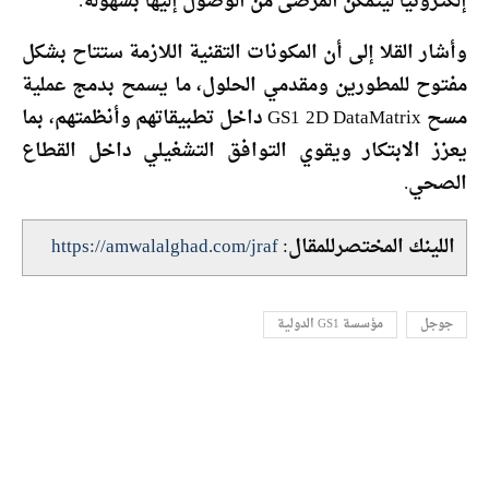
إلكترونيًا ليتمكن المرضى من الوصول إليها بسهولة.
وأشار القلا إلى أن المكونات التقنية اللازمة ستتاح بشكل
مفتوح للمطورين ومقدمي الحلول، ما يسمح بدمج عملية
مسح GS1 2D DataMatrix داخل تطبيقاتهم وأنظمتهم، بما
يعزز الابتكار ويقوي التوافق التشغيلي داخل القطاع
الصحي.
اللينك المختصرللمقال:
https://amwalalghad.com/jraf
جوجل
مؤسسة GS1 الدولية