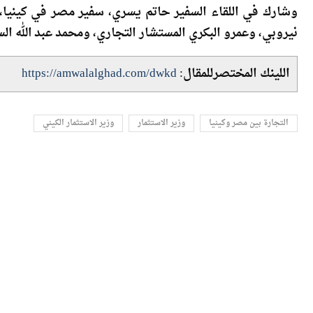
اللينك المختصرللمقال:
https://amwalalghad.com/dwkd
التجارة بين مصر وكينيا
وزير الاستثمار
وزير الاستثمار الكيني