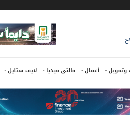
اح
 وتمويل
أعمال
مالتى ميديا
لايف ستايل
الكيني تعزيز التعاون التجاري