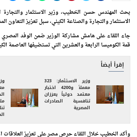
الاستثمار والتجارة والصناعة الكيني، سبل تعزيز التعاون الم
جاء اللقاء على هامش مشاركة الوزير ضمن الوفد المصري
قمة الكوميسا الرابعة والعشرين التي تستضيفها العاصمة الكينية 
إقرأ أيضاً
وزير الاستثمار: 323
وزي
معملاً و4200 اختبار
مع
معتمد دولياً يعززان
تنافسية الصادرات
مل
المصرية
تن
ال
وأكد الخطيب خلال اللقاء حرص مصر على تعزيز العلاقات الاق
التجارية في تجمع الكوميسا، مشيراً إلى أهمية العمل على 
التكامل الاقتصادي بين دول التجمع.