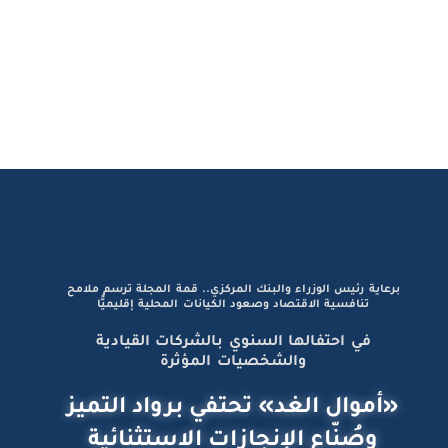
برعاية رئيس الوزراء والبنك المركزي.. قمة المجلة ترسم ملامح
تنافسية الاقتصاد وصعود الكيانات المحلية إقليميًّا
في احتفالها السنوي بالشركات القيادية
والشخصيات المؤثرة
«أموال الغد» تحتفي برواد التميز
وصُنّاع الإنجازات الاستثنائية
دينا عبد الفتاح تكتب:
الاقتصادات لا تنمو فقط بإنتاج الثروة بل بصناعة المعايير