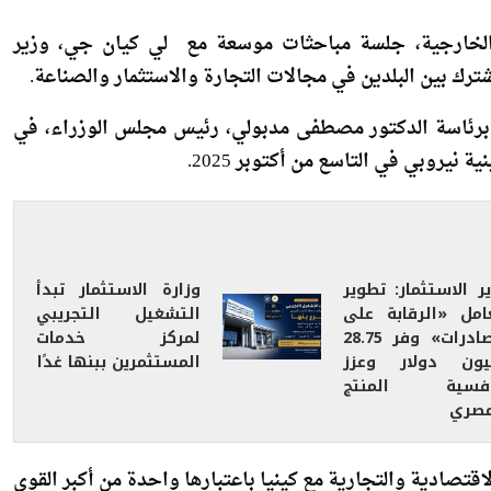
شترك بين البلدين في مجالات التجارة والاستثمار والصناعة.
 برئاسة الدكتور مصطفى مدبولي، رئيس مجلس الوزراء، في
نيروبي في التاسع من أكتوبر 2025.
ر الاستثمار: تطوير
وزارة الاستثمار تبدأ
امل «الرقابة على
التشغيل التجريبي
الصادرات» وفر 28.75
لمركز خدمات
يون دولار وعزز
المستثمرين ببنها غدًا
افسية المنتج
مصري
تصادية والتجارية مع كينيا باعتبارها واحدة من أكبر القوى
تفعيل آليات التعاون الثنائي والإقليمي بما يسهم في تعميق