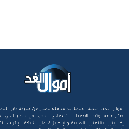
أموال الغد.. مجلة اقتصادية شاملة تصدر عن شركة نايل للص
«ش.م.م»، وتعد الاصدار الاقتصادي الوحيد في مصر الذي يم
إخباريتين باللغتين العربية والإنجليزية على شبكة الإنترنت؛ 
إخبارية متميزة لكافة قطاعات المال والأعمال.
تواصل معانا