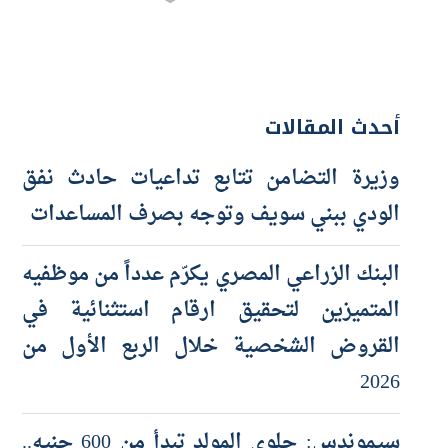
أحدث المقالات
وزيرة التضامن تتابع تداعيات حادث نفق
الودي ببني سويف وتوجه بصرف المساعدات
البنك الزراعي المصري يكرّم عدداً من موظفيه
المتميزين لتحقيق ارقام استثنائية في
القروض الشخصية خلال الربع الأول من
2026
سيموندس: حلوى المولد تبدأ من 600 جنيه..
والتوسع مستمر بافتتاح 3 فروع جديدة