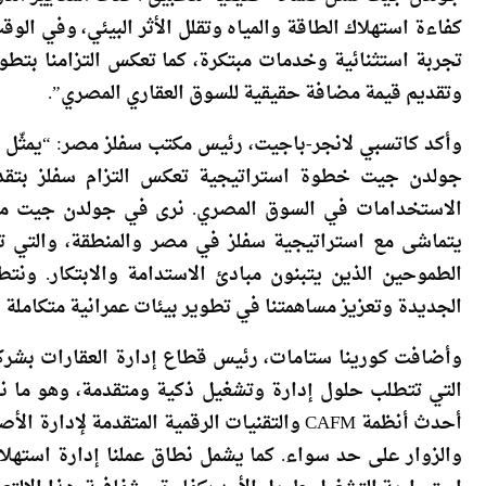
وتقديم قيمة مضافة حقيقية للسوق العقاري المصري”.
وأكد كاتسبي لانجر-باجيت، رئيس مكتب سفلز مصر: “يمثّل 
جولدن جيت خطوة استراتيجية تعكس التزام سفلز بتقديم
الاستخدامات في السوق المصري. نرى في جولدن جيت مشروع
يتماشى مع استراتيجية سفلز في مصر والمنطقة، والتي تق
الطموحين الذين يتبنون مبادئ الاستدامة والابتكار. ون
الجديدة وتعزيز مساهمتنا في تطوير بيئات عمرانية متكاملة و
وأضافت كورينا ستامات، رئيس قطاع إدارة العقارات بشرك
التي تتطلب حلول إدارة وتشغيل ذكية ومتقدمة، وهو ما نس
أحدث أنظمة CAFM والتقنيات الرقمية المتقدمة
والزوار على حد سواء. كما يشمل نطاق عملنا إدارة استهلاك
استمرارية التشغيل طويل الأمد بكفاءة وشفافية. هذا الالتعا
لتقديم قيمة مضافة حقيقية لهذا المشروع المتميز.”