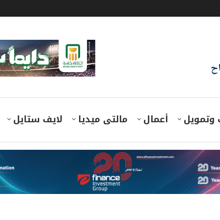
اح
 وتمويل
أعمال
مالتى ميديا
لايف ستايل
 «سفلز» لإدارة وتشغيل