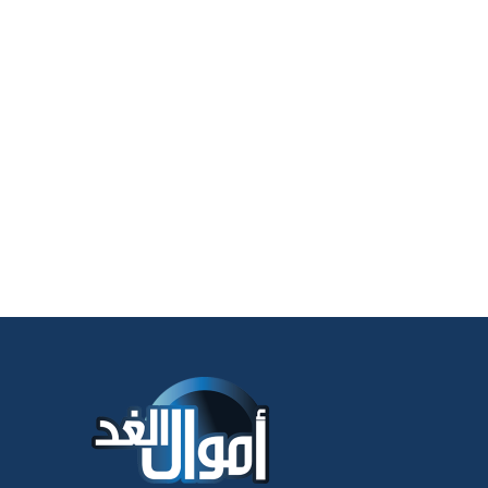
أموال الغد.. مجلة اقتصادية شاملة تصدر عن شركة نايل للص