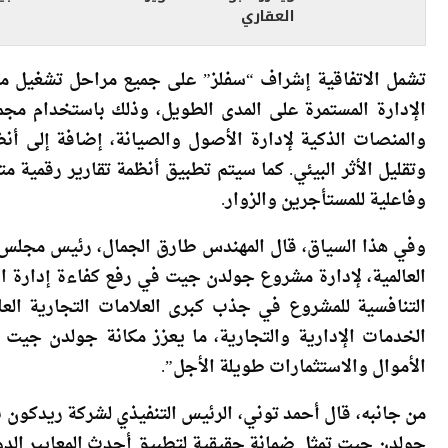
تشمل الاتفاقية إشراف “سفلز” على جميع مراحل تشغيل مش
والمنصات الذكية لإدارة الأصول والصيانة، إضافة إلى أنظمة
وتقليل الأثر البيئي. كما سيتم تطبيق أنظمة تقارير رقمية م
وفاعلية للمستأجرين والزوار.
وفي هذا السياق، قال المهندس طارق الجمال، رئيس مجلس إ
العالمية، لإدارة مشروع جولدن جيت في رفع كفاءة إدارة ال
التنافسية للمشروع في جذب كبرى العلامات التجارية الع
الخدمات الإدارية والتجارية، ما يعزز مكانة جولدن جي
الأموال والاستثمارات طويلة الأجل”.
من جانبه، قال أحمد توني، الرئيس التنفيذي لشركة ريدكون ب
جولدن جيت تمثل ضمانة حقيقية لتطبيق أحدث المعايير الدول
كفاءة استهلاك الطاقة والمياه وتقلل الأثر البيئي، وفي ال
تجربة استثنائية وخدمات مبتكرة، كما تعكس التزامنا بتطو