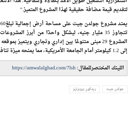
تتجاوز 35 مليار جنيه، ليشكل واحدًا من أبرز ال
المشروع 29 مبنى متنوعًا بين إداري وتجاري ويتميز
إلى 1.2 كيلومتر أمام الجامعة الأمريكية، مما يمنحه ميزة تنافسية فريدة في جذب الشركات والعلامات التجارية العالمية.
اللينك المختصرللمقال:
https://amwalalghad.com/7lsh
جولدن جيت
ريدكون بروبرتيز