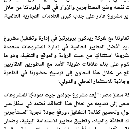
تعاوننا مع شركة ريدكون بروبرتيز في إدارة وتشغيل مشروع
 أفضل المعايير العالمية في إدارة المشروعات متعددة
ًا استثنائيًا من حيث الرؤية والموقع والتنفيذ، وهو ما
وم على بناء علاقات طويلة الأمد مع المطورين العقاريين
تطلع من خلال هذا التعاون إلى ترسيخ حضورنا في القاهرة
جاذبة للاستثمار المحلي والدولي.”
ة سفلز مصر: “يُعد مشروع جولدن جيت نموذجًا للمشروعات
عى إلى تقديمه من خلال هذا التعاقد. نعتمد في سفلز على
 لإدارة الأصول، وتحسين كفاءة التشغيل، ورفع جودة تجربة المستأجرين
 الطاقة والمياه، وتطبيق معايير الاستدامة البيئية، وضمان
قد يمكّننا من تطبيق أفضل ما لدينا من خبرات محلية وعالمية