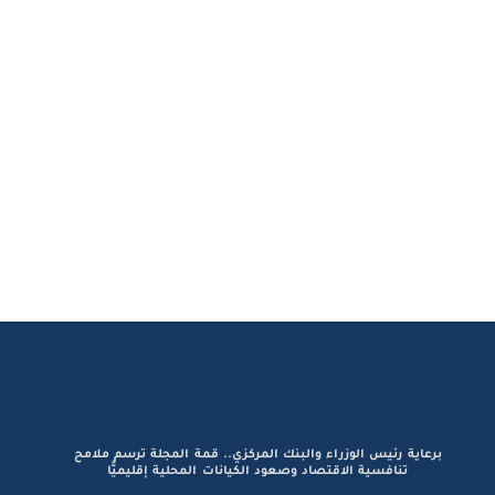
برعاية رئيس الوزراء والبنك المركزي.. قمة المجلة ترسم ملامح
تنافسية الاقتصاد وصعود الكيانات المحلية إقليميًّا
في احتفالها السنوي بالشركات القيادية
والشخصيات المؤثرة