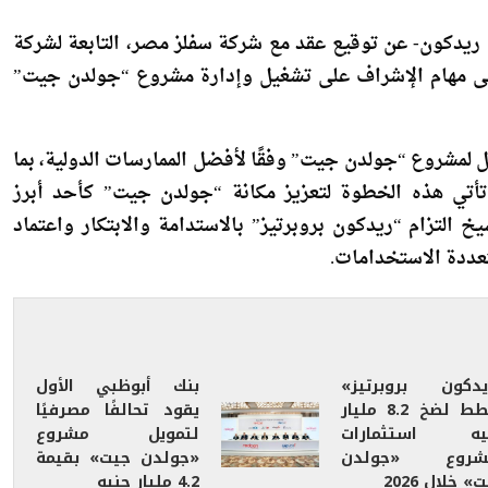
تتولى مهام الإشراف على تشغيل وإدارة مشروع “جولدن جيت”
 لمشروع “جولدن جيت” وفقًا لأفضل الممارسات الدولية، بما
 تأتي هذه الخطوة لتعزيز مكانة “جولدن جيت” كأحد أبرز
خ التزام “ريدكون بروبرتيز” بالاستدامة والابتكار واعتماد
تعددة الاستخدامات.
يدكون بروبرتيز»
بنك أبوظبي الأول
تخطط لضخ 8.2 مليار
يقود تحالفًا مصرفيًا
يه استثمارات
لتمويل مشروع
شروع «جولدن
«جولدن جيت» بقيمة
» خلال 2026
4.2 مليار جنيه