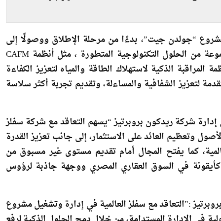
روع “جولدن جيت”، بدءًا من مرحلة الإطلاق ووصولًا إلى
الإدارة المستمرة على المدى الطويل، وذلك باستخدام مجموعة من الحلول التكنولوجية المتطورة ، مثل أنظمة CAFM
 المراقبة الذكية لاستهلاك الطاقة والمياه لتعزيز الكفاءة
تقدمة لتعزيز الشفافية والمساءلة، وتقديم تجربة أكثر سلاسة
دارة شركة ريدكون بروبرتيز “يسهم التعاقد مع شركة سفلز
أصول وتعظيم العائد على الاستثمار، إلى جانب تعزيز القدرة
المية، كما يفتح المجال أمام تقديم مستوى غير مسبوق من
ت كأيقونة في السوق العقاري المصري ووجهة جاذبة لرؤوس
روبرتيز :”التعاقد مع سفلز العالمية في إدارة وتشغيل مشروع
ية في الإدارة المستدامة، من خلال دمج الحلول الذكية لرفع
وقت نفسه وضع المستأجرين والزوار في قلب أولوياتنا من خلال
ير مشروع قادر على جذب كبرى العلامات التجارية العالمية،