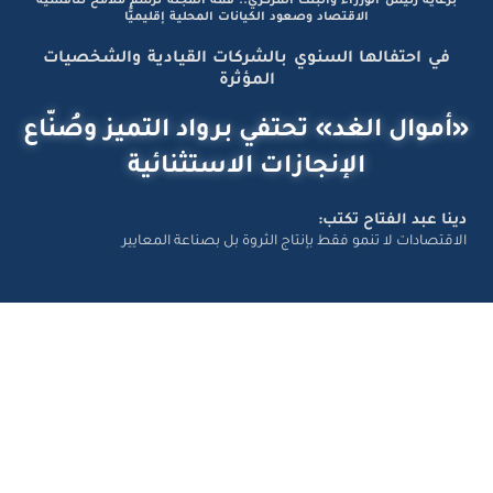
برعاية رئيس الوزراء والبنك المركزي.. قمة المجلة ترسم ملامح تنافسية
الاقتصاد وصعود الكيانات المحلية إقليميًّا
في احتفالها السنوي بالشركات القيادية والشخصيات
المؤثرة
«أموال الغد» تحتفي برواد التميز وصُنّاع
الإنجازات الاستثنائية
دينا عبد الفتاح تكتب:
الاقتصادات لا تنمو فقط بإنتاج الثروة بل بصناعة المعايير
تواصل معانا
Amwal Al Ghad – ©2026 All Right Reserved. Designed and