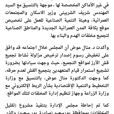
في غير الأماكن المخصصة لها ، موجهة بالتنسيق مع السيد
المهندس شريف الشربينى وزير الاسكان والمجتمعات
العمرانية، وهيئة التنمية الصناعية للعمل على تخصيص
موقع بكافة المدن العمرانية الجديدة والمناطق الصناعية
لتجميع مخلفات الهدم والبناء بها.
وأكدت د. منال عوض أن المجلس خلال اجتماعه قد وافق
على تخفيض رسوم إصدار ترخيص مزاولة نشاط تجميع
قش الأرز لمواقع التجميع، حيث وجهت سيادتها بضرورة
تشجيع استمرار قيام المتعهدين بتجميع القش لعدم حرقه،
كما وجهت الدكتورة منال عوض، بالتنسيق مع وزارة
التخطيط والتنمية الإقتصادية بشأن الربط الإلكتروني مع
وزارة الزراعة وجهاز تنظيم إدارة المخلفات لتلك المواقع.
كما تم إحاطة مجلس الإدارة بتنفيذ مشروع (تقليل
المخلفات) بمحافظة بورسعيد (مبادرة بور سعيد) والذي