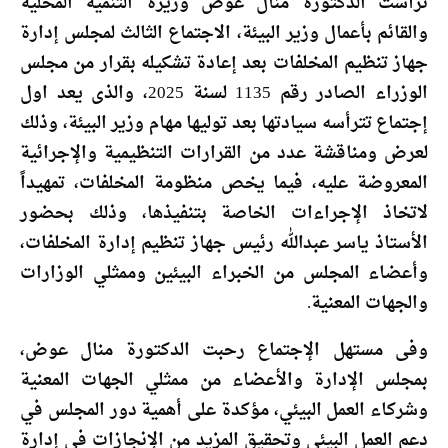
ترأست الدكتورة منال عوض وزيرة التنمية المحلية
والقائم بأعمال وزير البيئة، الاجتماع الثالث لمجلس إدارة
جهاز تنظيم المخلفات بعد إعادة تشكيله بقرار من مجلس
الوزراء الصادر رقم 1135 لسنة 2025، والذى يعد اول
إجتماع تترأسه سيادتها بعد توليها مهام وزير البيئة، وذلك
لعرض ومناقشة عدد من القرارات التنظيمية والإجرائية
المعروضة عليه، فيما يخص منظومة المخلفات، تمهيداً
لاتخاذ الإجراءات الخاصة بتنفيذها، وذلك بحضور
الأستاذ ياسر عبدالله رئيس جهاز تنظيم إدارة المخلفات،
وأعضاء المجلس من الخبراء البيئين وممثلي الوزارات
والجهات المعنية.
وفى مستهل الإجتماع رحبت الدكتورة منال عوض،
بمجلس الإدارة والأعضاء من ممثلي الجهات المعنية
وشركاء العمل البيئي، مؤكدة على أهمية دور المجلس في
دعم العمل البيئي وتحقيق المزيد من الإنجازات في إدارة