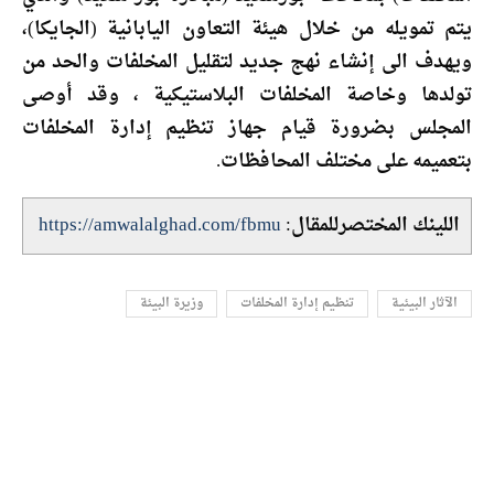
يتم تمويله من خلال هيئة التعاون اليابانية (الجايكا)،
ويهدف الى إنشاء نهج جديد لتقليل المخلفات والحد من
تولدها وخاصة المخلفات البلاستيكية ، وقد أوصى
المجلس بضرورة قيام جهاز تنظيم إدارة المخلفات
بتعميمه على مختلف المحافظات.
اللينك المختصرللمقال:
https://amwalalghad.com/fbmu
الآثار البيئية
تنظيم إدارة المخلفات
وزيرة البيئة