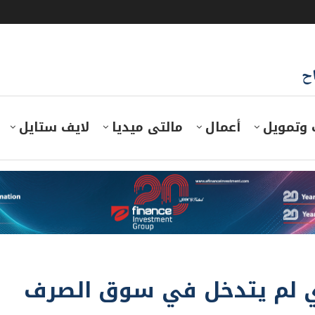
اح
 وتمويل
أعمال
مالتى ميديا
لايف ستايل
ري لم يتدخل في سوق الصرف