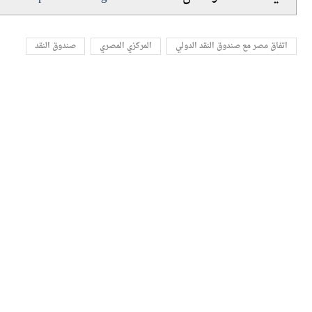
اللينك المختصرللمقال:
https://amwalalghad.com/fm4f
اتفاق مصر مع صندوق النقد الدولي
المركزي المصري
صندوق النقد