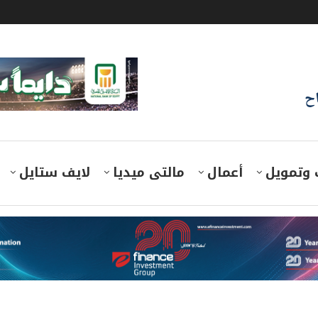
اح
 وتمويل
أعمال
مالتى ميديا
لايف ستايل
مناقصة للتأمين على مقرها