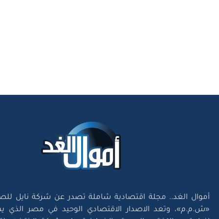
أموال الغد.. مجلة اقتصادية شاملة تصدر عن شركة نايل للص
«ش.م.م»، وتعد الاصدار الاقتصادي الوحيد في مصر الذي يم
إخباريتين باللغتين العربية والإنجليزية على شبكة الإنترنت؛ 