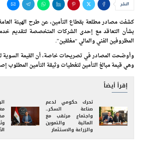
كشفت مصادر مطلعة بقطاع التأمين، عن طرح الهيئة العامة ل
بشأن التعاقد مع إحدى الشركات المتخصصة لتقديم خدمة 
المظروفين الفني والمالي “مغلقين”.
وهي قيمة مبالغ التأمين لتغطيات وثيقة التأمين المطلوب إصدا
إقرأ أيضاً
تحرك حكومي لدعم
الر
صناعة السكر..
مع
واجتماع مرتقب مع
مخ
المالية والتموين
وث
والزراعة والاستثمار
ال