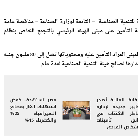
لتنمية الصناعية – التابعة لوزارة الصناعة – مناقصة عامة
التأمين على مبنى الهيئة الرئيسي بالتجمع الخاص بنظام
وأوضحت المصادر في تصريحات خاصة، أن القيمة السوية للمبنى المراد التأمين عليه ومحتوياتها تصل إلى 80 مليون جنيه
رها لصالح هيئة التنمية الصناعية لمدة عام.
قابة المالية تُصدر
مصر تستهدف خفض
ايير جديدة لإدارة
استهلاك الغاز بمصانع
اطر الاكتتاب في
السيراميك 25%
ائق تأمينات
والكهرباء 15%
أشخاص الفردي