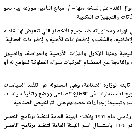
ل الغد» على نسخة منها – أن مبالغ التأمين موزعة بين نحو
ي للهيئة ومحتوياته ضد جميع الأخطار التي تتعرض لها شاملة
إضافية، والشغب والإضطرابات الأهلية والإضرابات العمالية.
بيعية ومنها الزلازل والهزات الأرضية والعواصف والسيول
 والناتجة عن اصطدام المركبات سواء المملوكة للمؤمن له أو
 تابعة لوزارة الصناعة، وهي المسئولة عن تنفيذ السياسات
شجيع الاستثمارات في القطاع الصناعي ووضع وتنفيذ سياسات
يسير وتبسيط إجراءات حصولهم على التراخيص الصناعية.
وكانت بداية الهيئة العامة للتنمية الصناعية مع صدور قرار رئاسي عام 1957 بإنشاء الهيئة العامة لتنفيذ برنامج الخمس
سنوات للصناعة، وفي عام 1964 صدر القرار الجمهوري رقم 1476 باستبدال اسم الهيئة العامة لتنفيذ برنامج الخمس
سنوات للصناعة بالهيئة العامة للتصنيع، وفي عام 2005 صدر القرار الجمهوري رقم 350 بإنشاء الهيئة العامة للتنمية