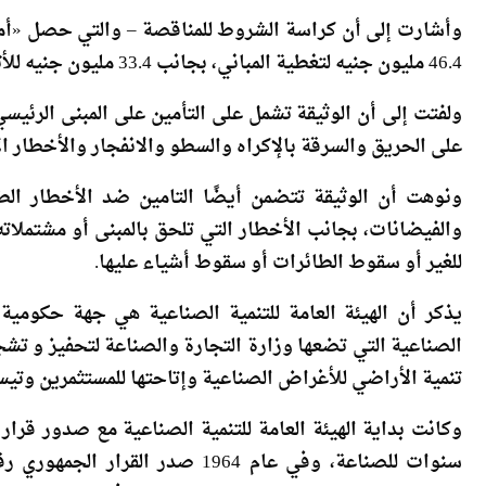
وأشارت إلى أن كراسة الشروط للمناقصة – والتي حصل «أموا
46.4 مليون جنيه لتغطية المباني، بجانب 33.4 مليون جنيه للأثاثات والتجهيزات المكتبية.
ولفتت إلى أن الوثيقة تشمل على التأمين على المبنى الرئيس
على الحريق والسرقة بالإكراه والسطو والانفجار والأخطار ال
ونوهت أن الوثيقة تتضمن أيضًا التامين ضد الأخطار الط
والفيضانات، بجانب الأخطار التي تلحق بالمبنى أو مشتملاته
للغير أو سقوط الطائرات أو سقوط أشياء عليها.
يذكر أن الهيئة العامة للتنمية الصناعية هي جهة حكومية
الصناعية التي تضعها وزارة التجارة والصناعة لتحفيز و ت
تنمية الأراضي للأغراض الصناعية وإتاحتها للمستثمرين وت