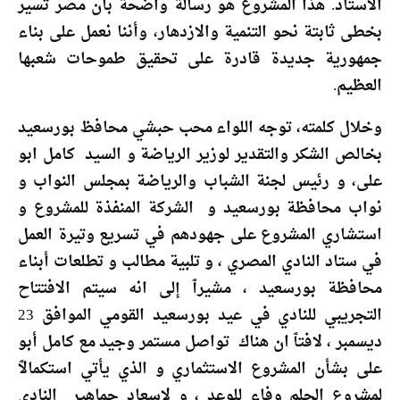
الاستاد. هذا المشروع هو رسالة واضحة بأن مصر تسير
بخطى ثابتة نحو التنمية والازدهار، وأننا نعمل على بناء
جمهورية جديدة قادرة على تحقيق طموحات شعبها
العظيم.
وخلال كلمته، توجه اللواء محب حبشي محافظ بورسعيد
بخالص الشكر والتقدير لوزير الرياضة و السيد كامل ابو
على، و رئيس لجنة الشباب والرياضة بمجلس النواب و
نواب محافظة بورسعيد و الشركة المنفذة للمشروع و
استشاري المشروع على جهودهم في تسريع وتيرة العمل
في ستاد النادي المصري ، و تلبية مطالب و تطلعات أبناء
محافظة بورسعيد ، مشيرٱ إلى انه سيتم الافتتاح
التجريبي للنادي في عيد بورسعيد القومي الموافق 23
ديسمبر ، لافتٱ ان هناك تواصل مستمر وجيد مع كامل أبو
على بشأن المشروع الاستثماري و الذي يأتي استكمالٱ
لمشروع الحلم وفاء للوعد ، و لإسعاد جماهير النادي