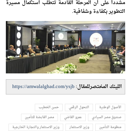
مشدداً على أن المرحلة القادمة تتطلب استكمال مسيرة
التطوير بكفاءة وشفافية.
اللينك المختصرللمقال:
https://amwalalghad.com/ysjb
الأصول الوطنية
التحول الرقمي
حسن الخطيب
صندوق مصر السيادي
عمرو القاضي
مصر القابضة للتأمين
منظومة التأمين
وزير الاستثمار
وزير الاستثمار والتجارة الخارجية