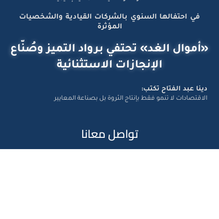
في احتفالها السنوي بالشركات القيادية والشخصيات
المؤثرة
«أموال الغد» تحتفي برواد التميز وصُنّاع
الإنجازات الاستثنائية
دينا عبد الفتاح تكتب:
الاقتصادات لا تنمو فقط بإنتاج الثروة بل بصناعة المعايير
تواصل معانا
Amwal Al Ghad – ©2026 All Right Reserved. Designed and