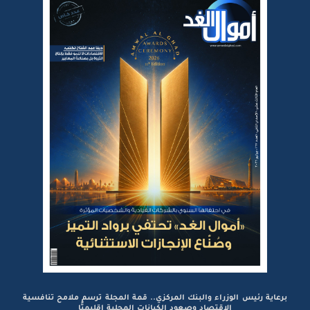
برعاية رئيس الوزراء والبنك المركزي.. قمة المجلة ترسم ملامح تنافسية
الاقتصاد وصعود الكيانات المحلية إقليميًّا