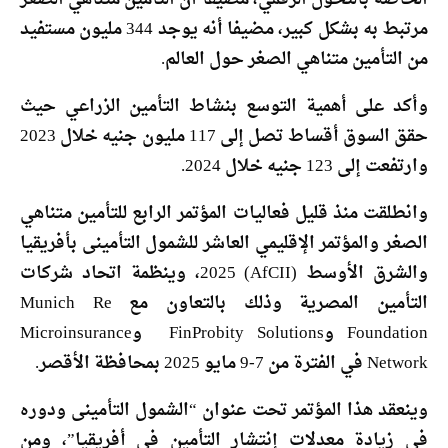
مرتبط به بشكل كبير، مضيفا أنه يوجد 344 مليون مستفيد
من التأمين متناهي الصغر حول العالم.
وأكد على أهمية التوسع بنشاط التأمين الزراعي حيث
حقق السوق أقساط تصل إلى 117 مليون جنيه خلال 2023
وارتفعت إلى 123 جنيه خلال 2024.
وانطلقت منذ قليل فعاليات المؤتمر الرابع للتأمين متناهي
الصغر والمؤتمر الإقليمي العاشر للشمول التأمينى بأفريقيا
والشرق الأوسط (AfCII) 2025، وينظمة اتحاد شركات
التأمين المصرية وذلك بالتعاون مع Munich Re
Foundation وFinProbity Solutions وMicroinsurance
Network في الفترة من 7-9 مايو 2025 بمحافظة الأقصر.
وينعقد هذا المؤتمر تحت عنوان “الشمول التأمينى ودوره
في زيادة معدلات إنتشار التأمين في أفريقيا”، ومن