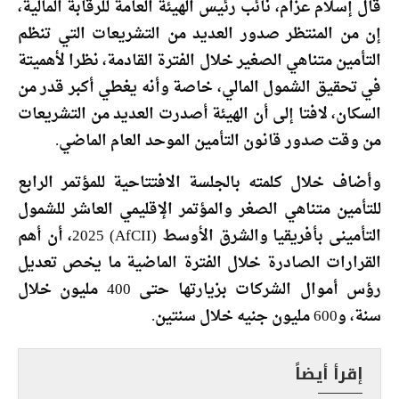
قال إسلام عزام، نائب رئيس الهيئة العامة للرقابة المالية،
إن من المنتظر صدور العديد من التشريعات التي تنظم
التأمين متناهي الصغير خلال الفترة القادمة، نظرا لأهميتة
في تحقيق الشمول المالي، خاصة وأنه يغطي أكبر قدر من
السكان، لافتا إلى أن الهيئة أصدرت العديد من التشريعات
من وقت صدور قانون التأمين الموحد العام الماضي.
وأضاف خلال كلمته بالجلسة الافتتاحية للمؤتمر الرابع
للتأمين متناهي الصغر والمؤتمر الإقليمي العاشر للشمول
التأمينى بأفريقيا والشرق الأوسط (AfCII) 2025، أن أهم
القرارات الصادرة خلال الفترة الماضية ما يخص تعديل
رؤس أموال الشركات بزيارتها حتى 400 مليون خلال
سنة، و600 مليون جنيه خلال سنتين.
إقرأ أيضاً