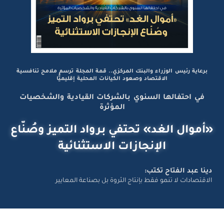
برعاية رئيس الوزراء والبنك المركزي.. قمة المجلة ترسم ملامح تنافسية
الاقتصاد وصعود الكيانات المحلية إقليميًّا
في احتفالها السنوي بالشركات القيادية والشخصيات
المؤثرة
«أموال الغد» تحتفي برواد التميز وصُنّاع
الإنجازات الاستثنائية
دينا عبد الفتاح تكتب:
الاقتصادات لا تنمو فقط بإنتاج الثروة بل بصناعة المعايير
تواصل معانا