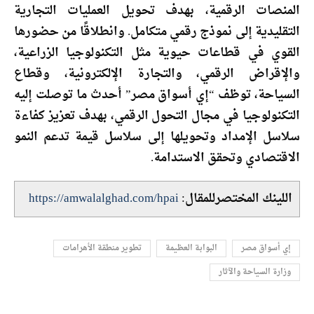
المنصات الرقمية، بهدف تحويل العمليات التجارية
التقليدية إلى نموذج رقمي متكامل. وانطلاقًا من حضورها
القوي في قطاعات حيوية مثل التكنولوجيا الزراعية،
والإقراض الرقمي، والتجارة الإلكترونية، وقطاع
السياحة، توظف “إي أسواق مصر” أحدث ما توصلت إليه
التكنولوجيا في مجال التحول الرقمي، بهدف تعزيز كفاءة
سلاسل الإمداد وتحويلها إلى سلاسل قيمة تدعم النمو
الاقتصادي وتحقق الاستدامة.
اللينك المختصرللمقال:
https://amwalalghad.com/hpai
إي أسواق مصر
البوابة العظيمة
تطوير منطقة الأهرامات
وزارة السياحة والآثار