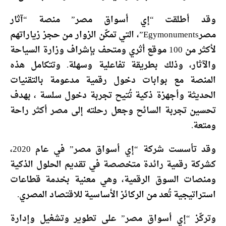
وقد أطلقت “إي أسواق مصر” منصة “آثار
مصرEgymonuments”، التي تمكّن الزوار من حجز زياراتهم
لأكثر من 100 موقع أثري ومتحف بإشراف وزارة السياحة
والآثار، وذلك بطريقة تفاعلية وسهلة. وتتكامل هذه
المنصة مع بوابات دخول رقمية مدعومة بالتقنيات
الحديثة وأجهزة ذكية تُتيح تجربة دخول سلسة ، بهدف
تحسين تجربة السائح وجعل رحلته إلى مصر أكثر راحة
ومتعة.
وقد تأسست شركة “إي أسواق مصر” في عام 2020،
كشركة رقمية رائدة متخصصة في تقديم الحلول الذكية
ومنصات السوق الرقمية، وهي معنية بخدمة قطاعات
استراتيجية تُعد من الركائز الأساسية للاقتصاد المصري.
وتركّز “إي أسواق مصر” على تطوير وتشغيل وإدارة