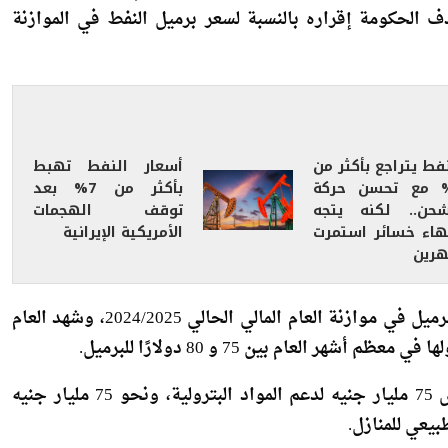
هيئة البترول بشأن توقعات صعود وهبوط خام برنت تدور حول
الذي تستهدف الحكومة إقراره بالنسبة لسعر برميل النفط في الموازنة
فط يتراجع بأكثر من
أسعار النفط تهبط
1 مع تحسن حركة
بأكثر من 7% بعد
شحن.. لكنه يتجه
توقف الهجمات
نهاء خسائر استمرت
الأمريكية الإيرانية
رين
وكانت الحكومة قدرت سعر برميل النفط بنحو 82 دولارًا للبرميل في موازنة العام المالي الحالي 2024/2025، وشهد العام
 العام بين 75 و 80 دولارًا للبرميل.
وكشف مشروع الموازنة الجديدة 2025/2026، إلى تخصيص 75 مليار جنيه لدعم المواد البترولية، ونحو 75 مليار جنيه