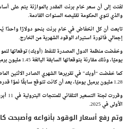
إضافية لدعم الكهرباء، و3.5 مليار جنيه لدعم توصيل الغاز الطبيعي للمنازل.
لفتت إلى أن سعر خام برنت المقدر بالموازنة يتم على أسا
والذي تنوي الحكومة تقليصه السنوات القادمة.
إجمالي فاتورة استيراد الوقود الشهرية من الخارج.
يوميًا، وذلك مقارنة بتوقعاتها السابقة البالغة 1.45 مليون برميل يوميًا.
1.28 مليون برميل يوميًا، بعد أن كانت تتوقع سابقًا نموًا قدره 1.43 مليون برميل يوميًا.
الأولى في 2025.
وتم رفع أسعار الوقود بأنواعه وأصبحت كال