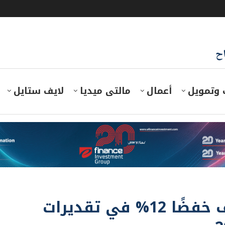
اح
 وتمويل
أعمال
مالتى ميديا
لايف ستايل
مصادر: هيئة البترول تستهدف خفضًا 12% في تقديرات