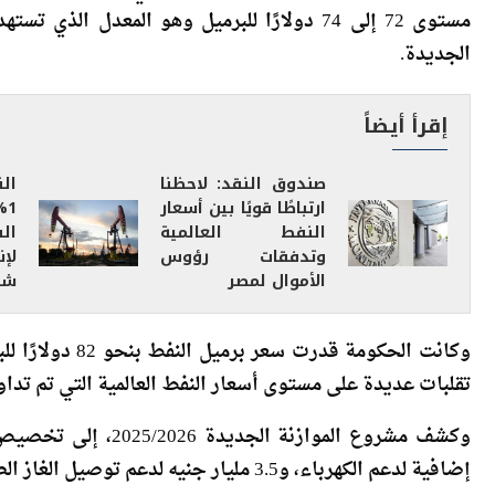
أضافت لـ “أموال الغد”، أن التقديرات التي انتهت إليها 
مستوى 72 إلى 74 دولارًا للبرميل وهو المعدل 
الجديدة.
إقرأ أيضاً
صندوق النقد: لاحظنا
الن
ارتباطًا قويًا بين أسعار
%
النفط العالمية
ال
وتدفقات رؤوس
لإ
الأموال لمصر
شه
تقلبات عديدة على مستوى أسعار النفط العالمية التي تم تداولها في معظم أشهر