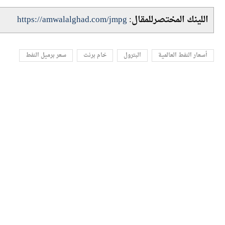
– تثبيت المازوت المورد للكهرباء والصناعات الغذائية، وكذلك
اللينك المختصرللمقال:
https://amwalalghad.com/jmpg
أسعار النفط العالمية
البترول
خام برنت
سعر برميل النفط