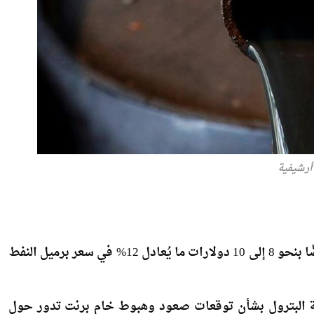
أرشيفية
قالت مصادر مسؤول، إن الهيئة العامة للبترول تستهدف خفضًا بنحو 8 إلى 10 دولارات ما يُعادل 12% في سعر برميل النفط