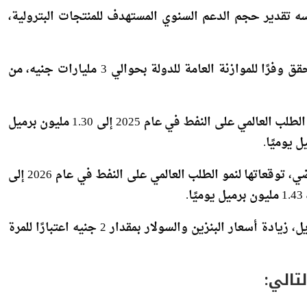
سه تقدير حجم الدعم السنوي المستهدف للمنتجات البترولية،
تابعت أن كل انخفاض في خام برنت بنحو دولارًا واحدًا يُحقق وفرًا للموازنة العامة للدولة بحوالي 3 مليارات جنيه، من
وخفضت منظمة الدول المصدرة للنفط (أوبك) توقعاتها لنمو الطلب العالمي على النفط في عام 2025 إلى 1.30 مليون برميل
كما خفضت “أوبك” في تقريرها الشهري الصادر الاثنين الماضي، توقعاتها لنمو الطلب العالمي على النفط في عام 2026 إلى
وقررت لجنة التسعير التلقائي للمنتجات البترولية في 11 أبريل، زيادة أسعار البنزين والسولار بمقدار 2 جنيه اعتبارًا للمرة
تالي: