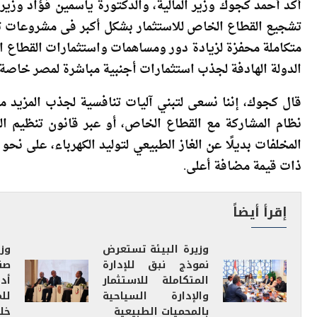
أكد أحمد كجوك وزير المالية، والدكتورة ياسمين فؤاد وزير
تشجيع القطاع الخاص للاستثمار بشكل أكبر فى مشروعات تح
متكاملة محفزة لزيادة دور ومساهمات واستثمارات القطاع 
الدولة الهادفة لجذب استثمارات أجنبية مباشرة لمصر خاصة
قال كجوك، إننا نسعى لتبني آليات تنافسية لجذب المزيد 
نظام المشاركة مع القطاع الخاص، أو عبر قانون تنظيم الت
المخلفات بديلًا عن الغاز الطبيعي لتوليد الكهرباء، على ن
ذات قيمة مضافة أعلى.
إقرأ أيضاً
وزيرة البيئة تستعرض
وز
نموذج نبق للإدارة
صن
المتكاملة للاستثمار
أد