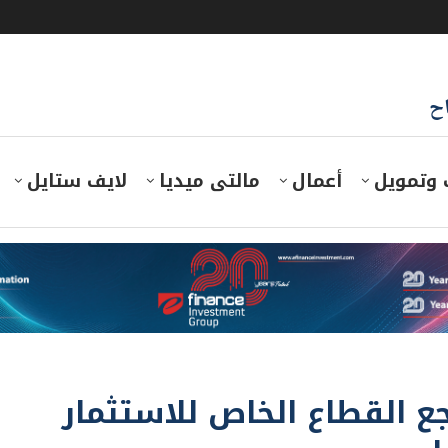
اح
 وتمويل
أعمال
مالتى ميديا
لايف ستايل
شجع القطاع الخاص للاستثمار