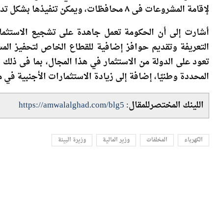
لتشجيع القطاع الخاص على الاستثمار في مشاريع تحويل ا
لإقامة المشروعات فى ٨ محافظات، ويمكن تنفيذها بشكل تدريجي على مدار ثلاثة أو أربعة أعوام.
أشارت إلى أن الحكومة تعمل جاهدة على تشجيع الاستثم
التعريفة وتقديم حوافز إضافية للقطاع الخاص لتحفيز المست
تعود على الدولة من الاستثمار في هذا المجال، بما فى ذلك 
المحددة وطنيًا، إضافة إلى زيادة الاستثمارات الأجنبية في م
اللينك المختصرللمقال:
https://amwalalghad.com/blg5
الكهرباء
المخلفات
وزير المالية
وزيرة البيئة